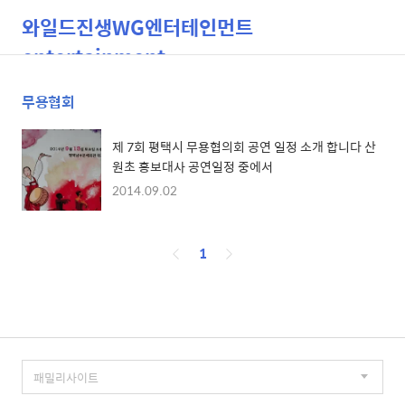
와일드진생WG엔터테인먼트
entertainment
무용협회
검
메
색
뉴
제 7회 평택시 무용협의회 공연 일정 소개 합니다 산
원초 홍보대사 공연일정 중에서
2014.09.02
페
1
이
징