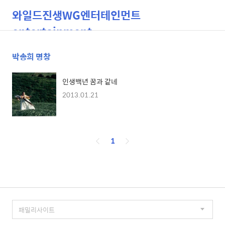
와일드진생WG엔터테인먼트
entertainment
박송희 명창
검
메
색
뉴
인생백년 꿈과 같네
2013.01.21
페
1
이
징