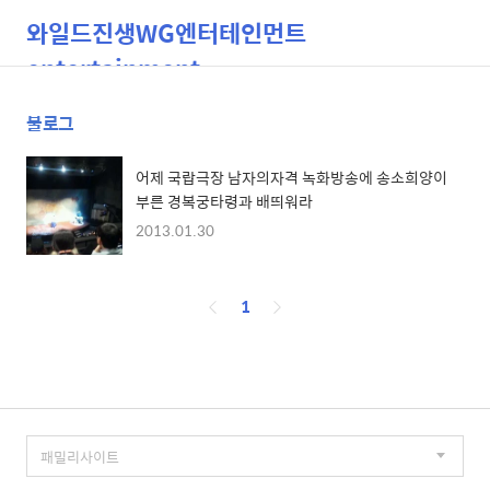
와일드진생WG엔터테인먼트
entertainment
불로그
검
메
색
뉴
어제 국랍극장 남자의자격 녹화방송에 송소희양이
부른 경복궁타령과 배띄워라
2013.01.30
페
1
이
징