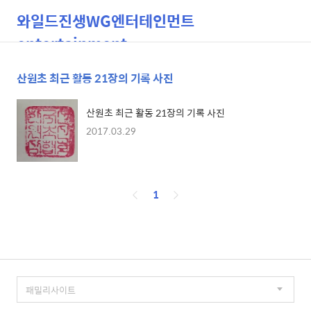
와일드진생WG엔터테인먼트
entertainment
산원초 최근 활동 21장의 기록 사진
검
메
색
뉴
산원초 최근 활동 21장의 기록 사진
2017.03.29
페
1
이
징