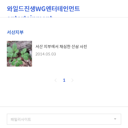
와일드진생WG엔터테인먼트
entertainment
서산지부
검
메
색
뉴
서산 지부에서 채심한 산삼 사진
2014.05.03
페
1
이
징