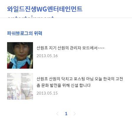
와일드진생WG엔터테인먼트
entertainment
파워블로그의 위력
검
메
색
뉴
산원초 지기 산원의 관리자 모드에서~~~
2013.05.16
산원초 산원의 닥치고 포스팅 아님 오늘 한국의 고전
춤 문화 발전을 위해 신설 합니다
2013.05.15
페
1
이
징