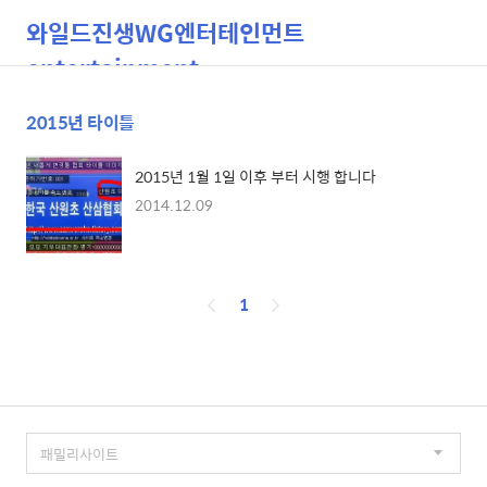
와일드진생WG엔터테인먼트
entertainment
2015년 타이틀
검
메
색
뉴
2015년 1월 1일 이후 부터 시행 합니다
2014.12.09
페
1
이
징