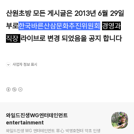
산원초방 모든 게시글은 2013년 6월 29일
부로
한국바른산삼문화추진위원회
경영과
직장
라이브로 변경 되었음을 공지 합니다
사업자 정보 표시
펼치기/접기
(새창열림)
로그 정보
와일드진생WG엔터테인먼트
entertainment
와일드진생 WG 엔터테인먼트 草心 박영호헌터 약초 인생