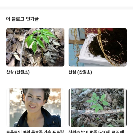
이 블로그 인기글
산삼 (산원초)
산삼 (산원초)
트롯트의 여왕 문효주 가수 프로필
산원초 방 이번주 540회 로또 예