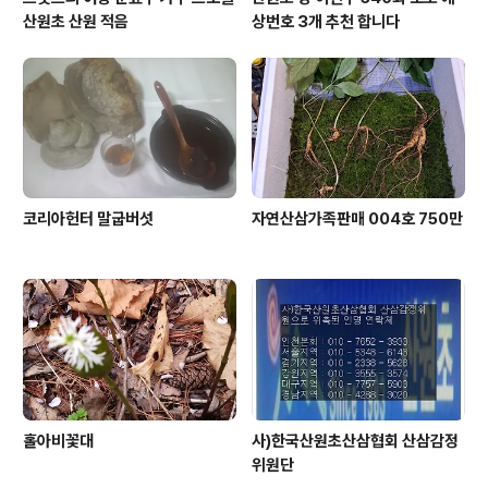
산원초 산원 적음
상번호 3개 추천 합니다
코리아헌터 말굽버섯
자연산삼가족판매 004호 750만
홀아비꽃대
사)한국산원초산삼협회 산삼감정
위원단