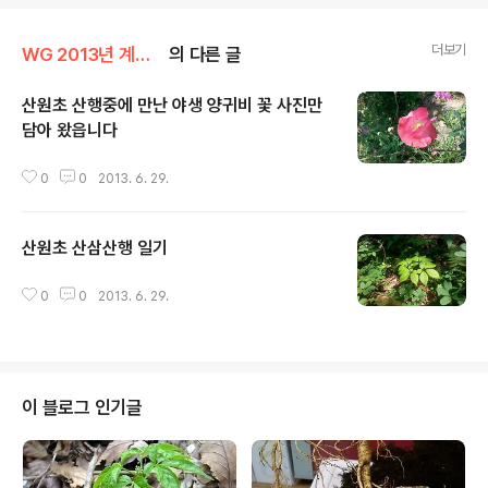
더보기
WG 2013년 계사년 기록
의 다른 글
산원초 산행중에 만난 야생 양귀비 꽃 사진만
담아 왔읍니다
글 내용
0
0
2013. 6. 29.
산원초 산삼산행 일기
글 내용
0
0
2013. 6. 29.
이 블로그 인기글