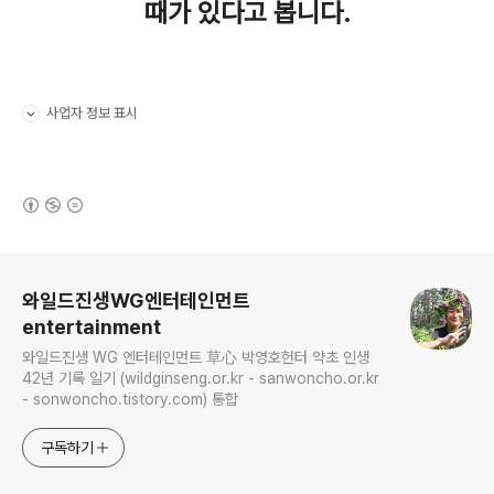
때가 있다고 봅니다.
사업자 정보 표시
펼치기/접기
(새창열림)
로그 정보
와일드진생WG엔터테인먼트
entertainment
와일드진생 WG 엔터테인먼트 草心 박영호헌터 약초 인생
42년 기록 일기 (wildginseng.or.kr - sanwoncho.or.kr
- sonwoncho.tistory.com) 통합
구독하기