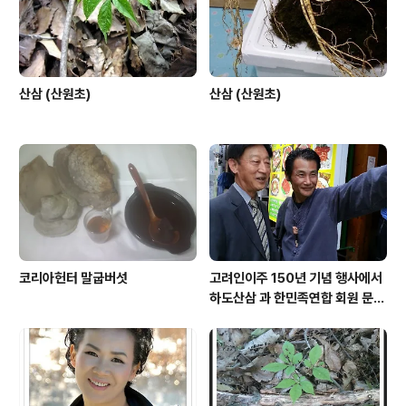
산삼 (산원초)
산삼 (산원초)
코리아헌터 말굽버섯
고려인이주 150년 기념 행사에서
하도산삼 과 한민족연합 회원 문효
주 가수 와 함께