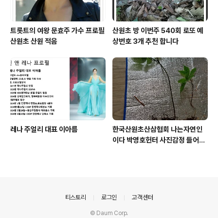
트롯트의 여왕 문효주 가수 프로필
산원초 방 이번주 540회 로또 예
산원초 산원 적음
상번호 3개 추천 합니다
레나 주얼리 대표 이아름
한국산원초산삼협회 나는자연인
이다 박영호헌터 사진감정 들어운
산삼
의안내
티스토리
로그인
고객센터
© Daum Corp.