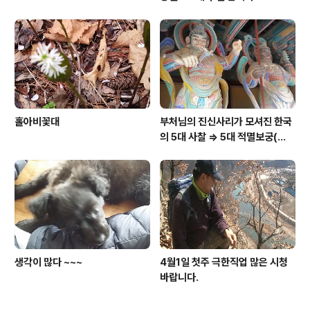
홀아비꽃대
부처님의 진신사리가 모셔진 한국
의 5대 사찰 => 5대 적멸보궁(寂
滅寶宮)
생각이 많다 ~~~
4월1일 첫주 극한직업 많은 시청
바랍니다.