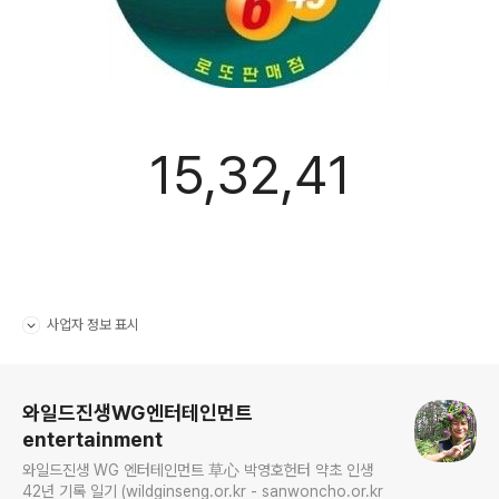
15,32,41
사업자 정보 표시
펼치기/접기
로그 정보
와일드진생WG엔터테인먼트
entertainment
와일드진생 WG 엔터테인먼트 草心 박영호헌터 약초 인생
42년 기록 일기 (wildginseng.or.kr - sanwoncho.or.kr