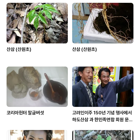
산삼 (산원초)
산삼 (산원초)
코리아헌터 말굽버섯
고려인이주 150년 기념 행사에서
하도산삼 과 한민족연합 회원 문효
주 가수 와 함께