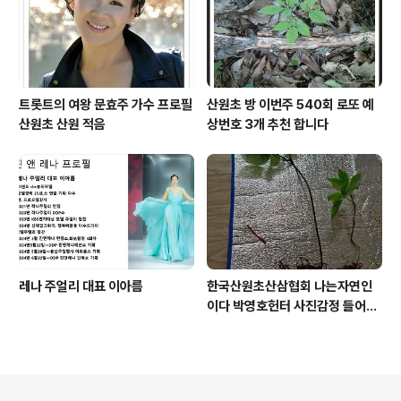
트롯트의 여왕 문효주 가수 프로필
산원초 방 이번주 540회 로또 예
산원초 산원 적음
상번호 3개 추천 합니다
레나 주얼리 대표 이아름
한국산원초산삼협회 나는자연인
이다 박영호헌터 사진감정 들어운
산삼
의안내