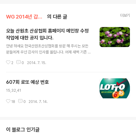
더보기
WG 2014년 갑오년 기록
의 다른 글
오늘 산원초 산삼협회 홈페이지 메인창 수정
작업에 대한 공지 입니다.
글 내용
안녕 하세요 한국산원초산삼협회를 방문 해 주시는 모든
분들에게 우선 감사의 인사를 올립니다. 어제 새벽 기존 홈
페이지 최 상단에 최근 극한직업 산약초꾼 에대한 유튜브
2
0
2014. 7. 15.
게시글 4개를 업데이트 하였읍니다. 많은 관심 갖어 주시
고... 항상 거듭 나는 산삼협회가 되도록 노력 하겠읍니다.
감사 합니다. http://sanwoncho.or.kr 산원초산삼협회
607회 로또 예상 번호
산삼협회 소개, 자연산삼 및 종류, 약용버섯, 산야초,우리강
글 내용
산약용식물강의.감정서발급 www.sanwoncho.or.kr/
15,32,41
인삼> 산삼 한국산원초산삼협회 산원 삼가
18
0
2014. 7. 14.
이 블로그 인기글