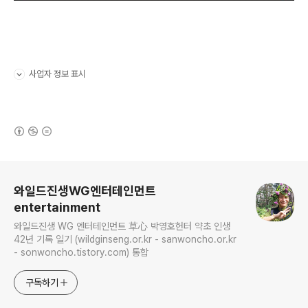
사업자 정보 표시
펼치기/접기
(새창열림)
로그 정보
와일드진생WG엔터테인먼트
entertainment
와일드진생 WG 엔터테인먼트 草心 박영호헌터 약초 인생
42년 기록 일기 (wildginseng.or.kr - sanwoncho.or.kr
- sonwoncho.tistory.com) 통합
구독하기