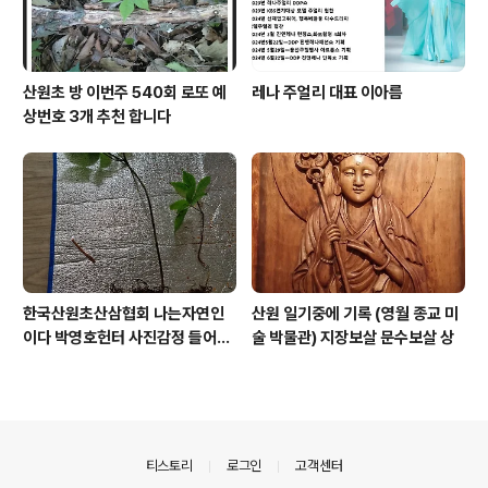
산원초 방 이번주 540회 로또 예
레나 주얼리 대표 이아름
상번호 3개 추천 합니다
한국산원초산삼협회 나는자연인
산원 일기중에 기록 (영월 종교 미
이다 박영호헌터 사진감정 들어운
술 박물관) 지장보살 문수보살 상
산삼
의안내
티스토리
로그인
고객센터