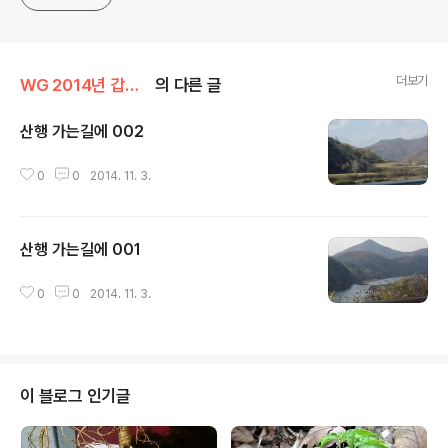
더보기
WG 2014년 갑오년 기록
의 다른 글
산행 가는길에 002
글 내용
0
0
2014. 11. 3.
산행 가는길에 001
글 내용
0
0
2014. 11. 3.
이 블로그 인기글