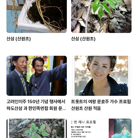
산삼 (산원초)
산삼 (산원초)
고려인이주 150년 기념 행사에서
트롯트의 여왕 문효주 가수 프로필
하도산삼 과 한민족연합 회원 문효
산원초 산원 적음
주 가수 와 함께