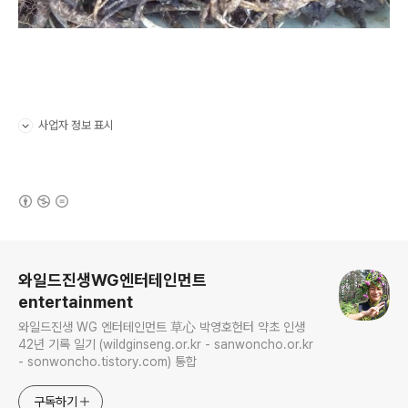
사업자 정보 표시
펼치기/접기
(새창열림)
로그 정보
와일드진생WG엔터테인먼트
entertainment
와일드진생 WG 엔터테인먼트 草心 박영호헌터 약초 인생
42년 기록 일기 (wildginseng.or.kr - sanwoncho.or.kr
- sonwoncho.tistory.com) 통합
구독하기