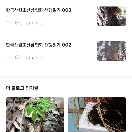
한국산원초산삼협회 산행일기 003
글 내용
1
0
2014. 11. 3.
한국산원초산삼협회 산행일기 002
글 내용
1
0
2014. 11. 3.
이 블로그 인기글