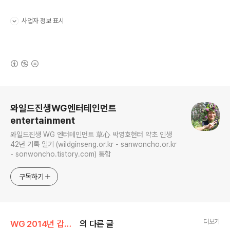
사업자 정보 표시
펼치기/접기
(새창열림)
로그 정보
와일드진생WG엔터테인먼트
entertainment
와일드진생 WG 엔터테인먼트 草心 박영호헌터 약초 인생
42년 기록 일기 (wildginseng.or.kr - sanwoncho.or.kr
- sonwoncho.tistory.com) 통합
구독하기
더보기
WG 2014년 갑오년 기록
의 다른 글