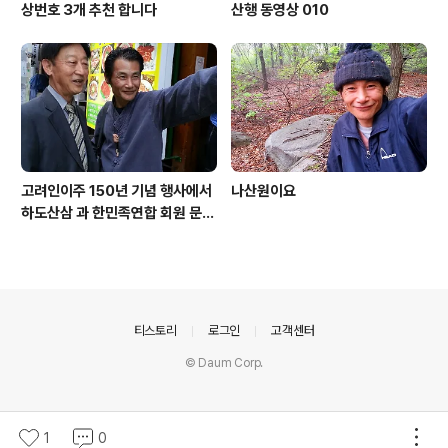
상번호 3개 추천 합니다
산행 동영상 010
고려인이주 150년 기념 행사에서
나산원이요
하도산삼 과 한민족연합 회원 문효
주 가수 와 함께
의안내
티스토리
로그인
고객센터
© Daum Corp.
1
0