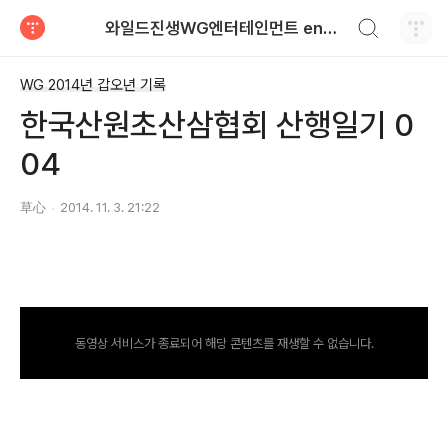
검색하기
와일드진생WG엔터테인먼트 entertainment
티스토리
WG 2014년 갑오년 기록
한국산원초산삼협회 산행일기 0
04
草心
2014. 11. 3. 21:22
동영상 서비스가 종료되어 해당 콘텐츠를 재생할 수 없습니다.