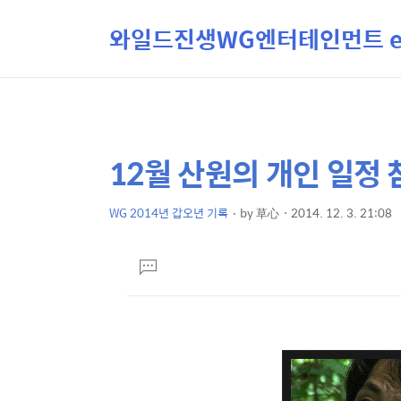
와일드진생WG엔터테인먼트 ent
12월 산원의 개인 일정
상
본
문
세
제
WG 2014년 갑오년 기록
by
草心
2014. 12. 3. 21:08
컨
본
목
텐
문
댓
츠
글
달
기