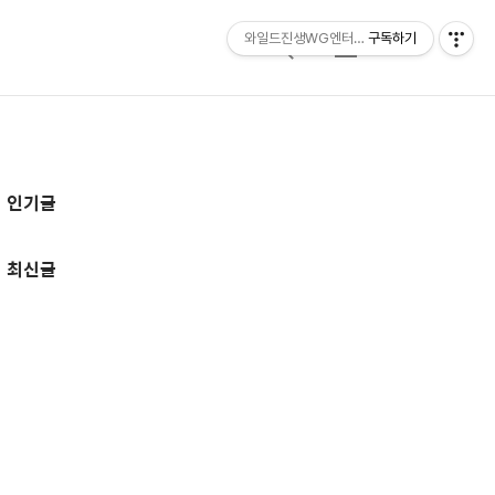
와일드진생WG엔터테인먼트 entertainmen
구독하기
검
메
색
뉴
추
인기글
가
정
최신글
보