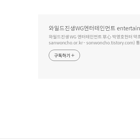
와일드진생WG엔터테인먼트 entertain
와일드진생 WG 엔터테인먼트 草心 박영호헌터 약초 인생 4
sanwoncho.or.kr - sonwoncho.tistory.com) 
구독하기