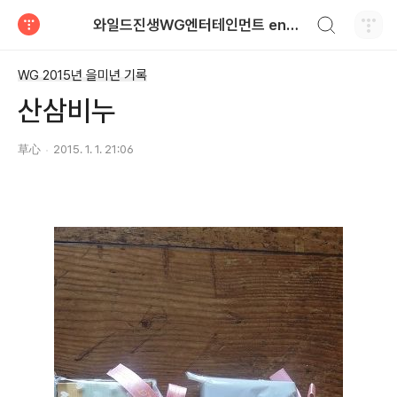
검색하기
와일드진생WG엔터테인먼트 entertainment
티스토리
WG 2015년 을미년 기록
산삼비누
草心
2015. 1. 1. 21:06