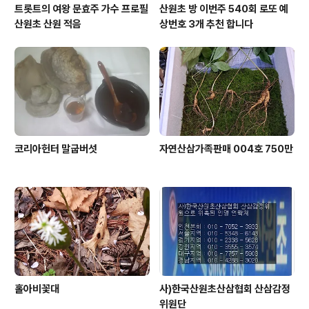
트롯트의 여왕 문효주 가수 프로필
산원초 방 이번주 540회 로또 예
산원초 산원 적음
상번호 3개 추천 합니다
코리아헌터 말굽버섯
자연산삼가족판매 004호 750만
홀아비꽃대
사)한국산원초산삼협회 산삼감정
위원단