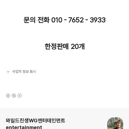
문의 전화 010 - 7652 - 3933
한정판매 20개
사업자 정보 표시
펼치기/접기
(새창열림)
로그 정보
와일드진생WG엔터테인먼트
entertainment