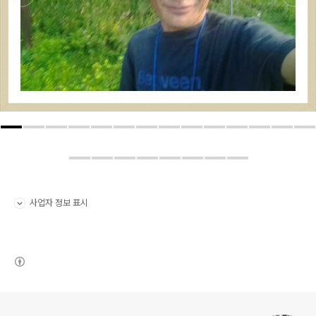
사업자 정보 표시
펼치기/접기
(새창열림)
로그 정보