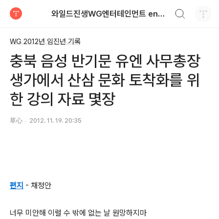
검색하기
와일드진생WG엔터테인먼트 entertainment
티스토리
WG 2012년 임진년 기록
충북 음성 반기문 유엔 사무총장
생가에서 산삼 문화 토착화를 위
한 강의 자료 몇장
草心
2012. 11. 19. 20:35
편지
- 채정안
너무 미안해 이럴 수 밖에 없는 날 원망하지마