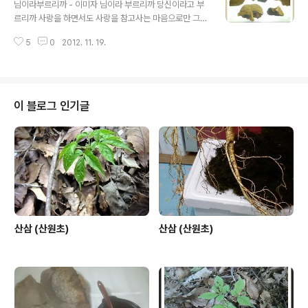
없지만, 그냥 참고로 알아 두시면 좋을듯 싶습니다. 1. 정의
님이라부르리까 - 이미자 님이라 부르리까 당신이라고 부
자연에서의 삼행심이란 산삼씨가 어떤 경로를 통해 산에서
르리까 사랑을 하면서도 사랑을 참고사는 마음으로만 그리
자연 발아한 어린 산삼을 의미 한다. 2. 삼씨의 발아 일반적
워 마음으로만 사무쳐 애타는 가슴 그 무슨 잘못이라도 있
으로 삼씨가 산에서 자연발아 하게 되면 1년 ~ 3년 기간을
5
0
2012. 11. 19.
는것처럼 울어야만 됩니까 울어야만 됩니까 님이라 부르리
두고 싹을 튀운다. 인삼포의 삼씨는 1년 이다. 국어사전 인
까 당신이라고 부르리까 밤이면 꿈에서도 다정히 만나보고
용 개갑 갑각류의 몸 표면을..
잊지못하고 언제나 가슴속만 간직한 못난 이마음 그 무슨
잘못이라도 있는것처럼 울어야만 됩니까 울어야만 됩니까
가사 출처 : Daum뮤직 한국 산원초 산삼협회 산삼협회 소
이 블로그 인기글
개, 산양, 자연, 장뇌 산삼, 산약초, 상황버섯, 거창농특산물
안내. www.sanwoncho.or.kr 건강보조식품 > 인삼, 홍
삼 > 산삼 한국의 자연산 뽕상황 버섯은 고산지 산뽕나무
에서 자생 하며, 그 나무의 수령이 최소한 50년 이상인 산
뽕나무가. 자연에서 벽락을..
산삼 (산원초)
산삼 (산원초)