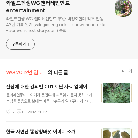
와일드진생WG엔터테인먼트
entertainment
와일드진생 WG 엔터테인먼트 草心 박영호헌터 약초 인생
42년 기록 일기 (wildginseng.or.kr - sanwoncho.or.kr
- sonwoncho.tistory.com) 통합
구독하기
더보기
WG 2012년 임진년 기록
의 다른 글
산삼에 대한 강의편 001 지난 자료 업데이트
글 내용
울어라열풍아 - 이미자 못견디게 괴로워도 울지 못하고 가
는님을 웃음으로 보내는 마음 그누구가 알아주나 기맥힌
내사랑을 울어라 열풍아 밤이 새도록 님을보낸 아쉬움에
5
0
2012. 11. 19.
흐느끼면서 하염없이 헤매도는 서러움 밤길 내가슴에 이상
처를 그누가 달래주리 울어라 열풍아 밤이 새도록 가사 출
처 : Daum뮤직 본 강의 부분은 산원의 심마니 경력 30년
한국 자연산 뽕상황버섯 이미지 소개
차에 들어 와서 경험한 부분이므로 절대적이라고 할수는
글 내용