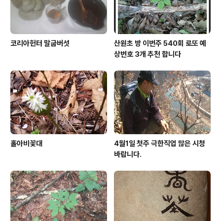
코리아헌터 말굽버섯
산원초 방 이번주 540회 로또 예
상번호 3개 추천 합니다
홀아비꽃대
4월1일 첫주 극한직업 많은 시청
바랍니다.