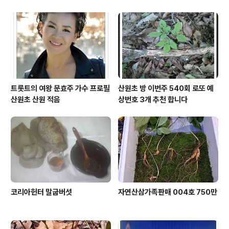
트롯트의 여왕 문효주 가수 프로필
산원초 방 이번주 540회 로또 예
산원초 산원 적음
상번호 3개 추천 합니다
코리아헌터 말굽버섯
자연산삼가족판매 004호 750만