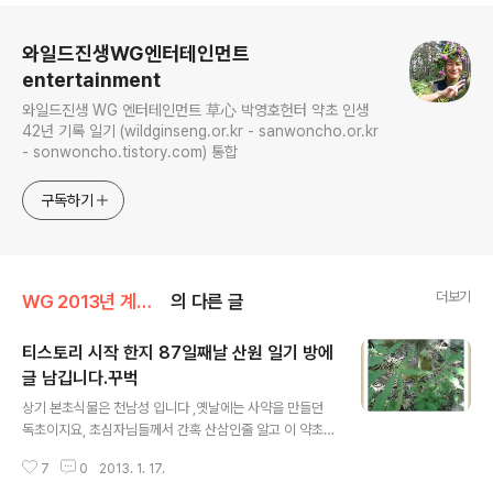
로그 정보
와일드진생WG엔터테인먼트
entertainment
와일드진생 WG 엔터테인먼트 草心 박영호헌터 약초 인생
42년 기록 일기 (wildginseng.or.kr - sanwoncho.or.kr
- sonwoncho.tistory.com) 통합
구독하기
더보기
WG 2013년 계사년 기록
의 다른 글
티스토리 시작 한지 87일째날 산원 일기 방에
글 남깁니다.꾸벅
글 내용
상기 본초식물은 천남성 입니다 ,옛날에는 사약을 만들던
독초이지요, 초심자님들께서 간혹 산삼인줄 알고 이 약초
를 복용후 북망산천 가셧다는 뉴스가 간혹 나옵니다, 하지
7
0
2013. 1. 17.
만 소양으로 병제 하여 복용하면 허리통증이나 기타 병에