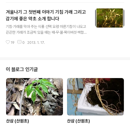
쓰이기도 합니다, 물론 대량으로 복용하면 독이 된다는것
이죠 하여 모든 약초는 아는것도 중요 하지만 그 처방이 중
겨울나기 그 첫번째 이야기 기침 가래 그리고
요 하다 하겟읍니다. 산원 적음 상기 사진은 자연산 더덕 입
니다. 한방에서는 사삼이라고 하지요. 물론 건강에 좋은 약
감기에 좋은 약초 소개 합니다
글 내용
초이며, 그 맛이 달고, 따뜻하여 소음인 체질에는 아주 좋은
기침·가래를 막아 주는 식품 선택 요령 마른기침이 나오고
식물입니다, 약초는 음지식물과 양지식물 그리고 반음방향
끈끈한 가래가 조금씩 있을 때는 배·무·꿀·목이버섯·백합뿌
식물 이렇게 3지역으로 구분 하여 자생을 하지만, 머니 머
리·비파잎 등이 잘 듣는다. 비파 잎은 뒷면의 잔털을 칫솔로
니 해도 반음 반향의 약초가 재일 입니다, 산원 적음 상기
19
0
2013. 1. 17.
깨끗이 닦아 내고 흐르는 물에 씻은 다음서늘한 곳에서 말
사진은 삼지구엽초입니다 한방에서 ..
린 것을 잘게 부수어 약으로 쓴다. 이 가루에 뜨거운 물을
붓고 진하게 우려 낸 다음 차 대용으로 꾸준히 마시면 마른
기침은 어느새 가라앉는다. 젖은 기침을 심하게 하고 가래
가 끓는 증세에는 진피나 유자가 좋다. 누런 색의 가래가 끼
이 블로그 인기글
고 열이 있을 때는 몸을 차게 하는 성질이 있는 무 또는 동
아, 배, 해조류, 감 등을 먹는다. 무는 삶거나 달여서 먹는 것
보다 생즙을 마시는 것이 더욱 효과적. 한기가 들거나 맑은
색의 가래가 나올 때는 몸을 따뜻하게 해주는 마늘, 생강,
파, 진피,..
산삼 (산원초)
산삼 (산원초)