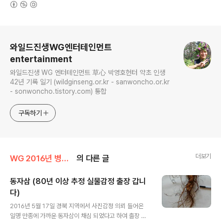
(새창열림)
로그 정보
와일드진생WG엔터테인먼트
entertainment
와일드진생 WG 엔터테인먼트 草心 박영호헌터 약초 인생
42년 기록 일기 (wildginseng.or.kr - sanwoncho.or.kr
- sonwoncho.tistory.com) 통합
구독하기
더보기
WG 2016년 병신년 기록
의 다른 글
동자삼 (80년 이상 추정 실물감정 출장 갑니
다)
글 내용
2016년 5월 17일 경북 지역에서 사진감정 의뢰 들어온
일명 만종에 가까운 동자삼이 채심 되었다고 하여 출장 감