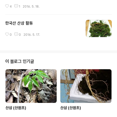
정 선약을 받았습니다. 자세한 사항은 실물감정후 이곳 게
4
1
2016. 5. 18.
시판에 업데이트 합니다. 참고로 산원초 에서는 만종이라
함은 희귀성 산삼으로 구분 하고 잇습니다.
한국산 산삼 활동
글 내용
0
0
2016. 5. 17.
이 블로그 인기글
산삼 (산원초)
산삼 (산원초)