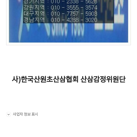
사)한국산원초산삼협회 산삼감정위원단
사업자 정보 표시
펼치기/접기