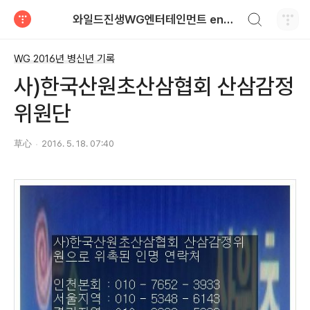
검색하기
와일드진생WG엔터테인먼트 entertainment
티스토리
WG 2016년 병신년 기록
사)한국산원초산삼협회 산삼감정
위원단
草心
2016. 5. 18. 07:40