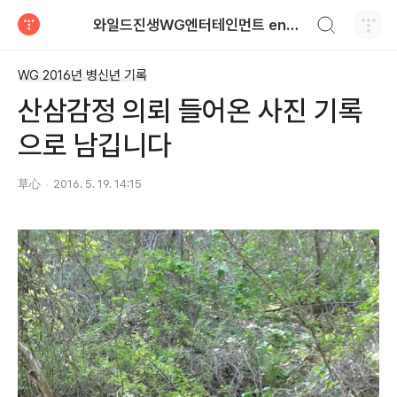
검색하기
와일드진생WG엔터테인먼트 entertainment
티스토리
WG 2016년 병신년 기록
산삼감정 의뢰 들어온 사진 기록
으로 남깁니다
草心
2016. 5. 19. 14:15