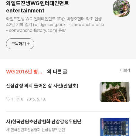
와일드진생WG엔터테인먼트
entertainment
와일드진생 WG 엔터테인먼트 草心 박영호헌터 약초 인생
42년 기록 일기 (wildginseng.or.kr - sanwoncho.or.kr
- sonwoncho.tistory.com) 통합
구독하기
더보기
WG 2016년 병신년 기록
의 다른 글
산삼감정 의뢰 들어온 삼 사진(산원초)
글 내용
1
0
2016. 5. 18.
사)한국산원초산삼협회 산삼감정위원단
글 내용
사)한국산원초산삼협회 산삼감정위원단