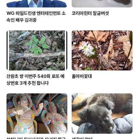
WG 와일드진생 엔터테인먼트 소
코리아헌터 말굽버섯
속인 배우 김귀중
산원초 방 이번주 540회 로또 예
홀아비꽃대
상번호 3개 추천 합니다