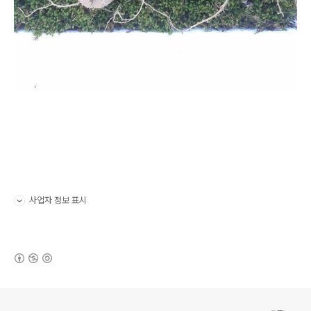
사업자 정보 표시
펼치기/접기
(새창열림)
로그 정보