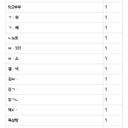
fc2부부
1
ㄱᆞ뮤
1
ㄱᆞ베
1
ㄴ노또
1
ㅂᆞ101
1
ㅂᆞ소
1
갤ᆞ넉
1
김ㅂᆞ
1
깅ㄱᆞ
1
깅ㄱㄴ
1
댁ㄷㆍ
1
독삼탕
1