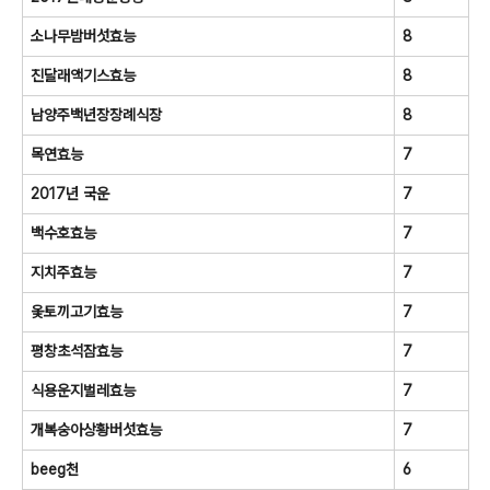
소나무밤버섯효능
8
진달래액기스효능
8
남양주백년장장례식장
8
목연효능
7
2017년 국운
7
백수호효능
7
지치주효능
7
옻토끼고기효능
7
평창초석잠효능
7
식용운지벌레효능
7
개복숭아상황버섯효능
7
beeg천
6