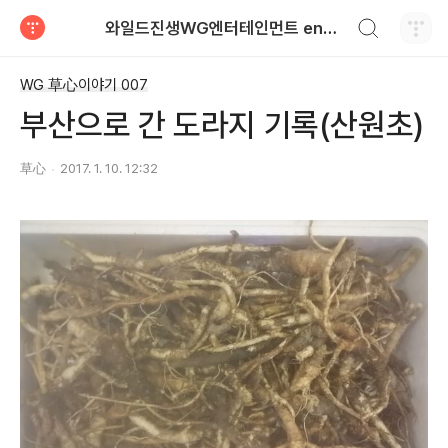
검색하기
와일드진생WG엔터테인먼트 entertainment
티스토리
WG 草心이야기 007
부산으로 간 도라지 기록(산원초)
草心
2017. 1. 10. 12:32