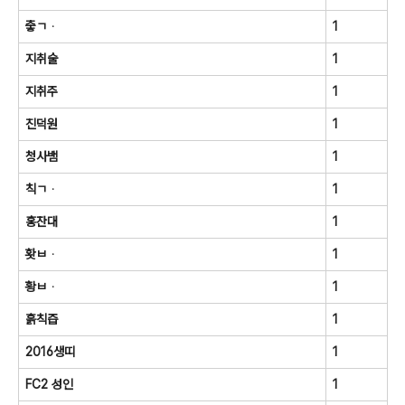
줗ㄱᆞ
1
지취술
1
지취주
1
진덕원
1
청사뱀
1
칙ㄱᆞ
1
홍잔대
1
홧ㅂᆞ
1
황ㅂᆞ
1
흙칙즙
1
2016생띠
1
FC2 성인
1