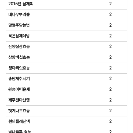
2015년 삼제띠
2
대나무뿌리술
2
말벌주담는법
2
묵은삼제예방
2
산양삼산효능
2
상항버섯효능
2
생마씨앗효능
2
송담체취시기
2
윈숭이띠운세
2
제주천마산행
2
헛게나무효능
2
흰민들래진액
2
벌나무주 효능
2