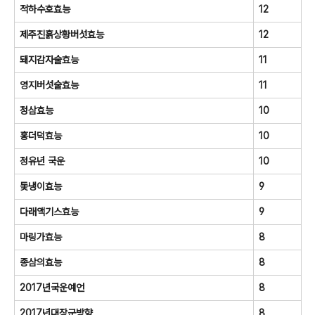
적하수호효능
12
제주진흙상황버섯효능
12
돼지감자술효능
11
영지버섯술효능
11
정삼효능
10
홍더덕효능
10
정유년 국운
10
돛냉이효능
9
다래액기스효능
9
마링가효능
8
종삼의효능
8
2017년국운예언
8
2017년대장군방향
8