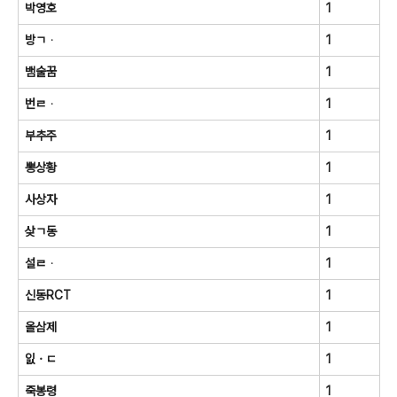
박영호
1
방ㄱᆞ
1
뱀술꿈
1
번ㄹᆞ
1
부추주
1
뽕상황
1
사상자
1
샂ㄱ동
1
설ㄹᆞ
1
신동RCT
1
올삼제
1
잀ㆍㄷ
1
죽봉령
1