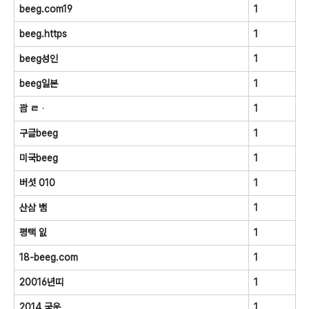
beeg.com19
1
beeg.https
1
beeg성인
1
beeg일본
1
괌 ㄹᆞ
1
구글beeg
1
미국beeg
1
버섯 010
1
산삼 뱀
1
평택 잀
1
18-beeg.com
1
20016년띠
1
2014 국운
1