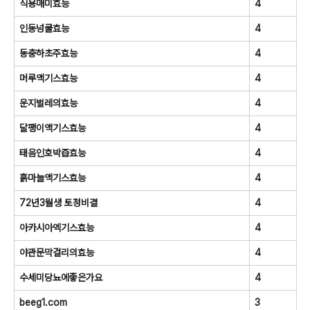
식용매미효능
4
인동넝쿨효능
4
동충하초주효능
4
머루액기스효능
4
운지벌레의효능
4
달팽이액기스효능
4
태음인호박즙효능
4
흙마늘액기스효능
4
72년3월생 토정비결
4
아카시아엑기스효능
4
야관문막걸리의효능
4
수세미당뇨에좋은가요
4
beeg1.com
3