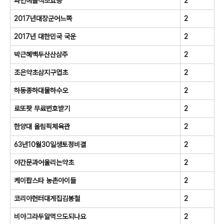
파인에플식초효능
2
2017년대장군어느쪽
2
2017년 대한민국 국운
2
박근혜백두산산삼주
2
조은약초삼지구엽초
2
하동종하대물하수오
2
로또팟 무료번호받기
2
한양대 올림픽체육관
2
63년10월30일생토정비결
2
야간문과어울리는약초
2
케이팝스타 농촌아이들
2
코리아헌터대게집김봉철
2
비아그라두알먹으도되나요
2