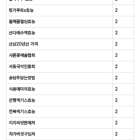
핑거루트s효능
2
들깨꿀절임효능
2
산다래수액효능
2
산삼20년산 가격
2
샤론꽃예술협회
2
서동국악진흥회
2
송담주담는방법
2
식용매미의효능
2
은행액기스효능
2
전복엑기스효능
2
지치씨앗판매처
2
차가버섯구입처
2