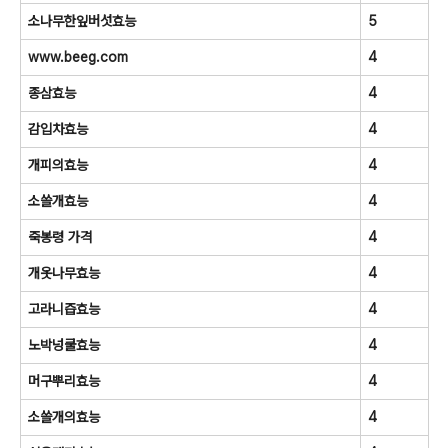
소나무한잎버섯효능
5
www.beeg.com
4
종삼효능
4
감입차효능
4
개피의효능
4
소쓸개효능
4
죽봉령 가격
4
개옷나무효능
4
고라니즙효능
4
노박넝쿨효능
4
머구뿌리효능
4
소쓸개의효능
4