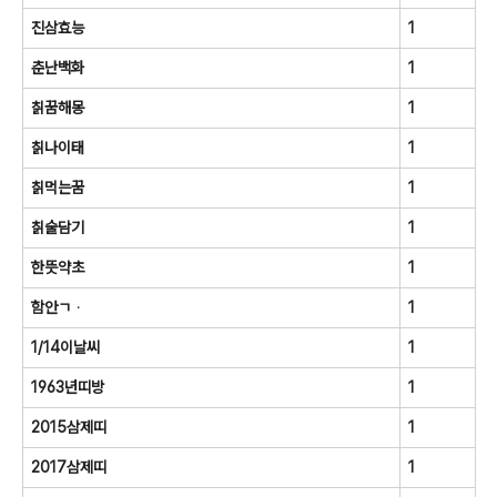
진삼효능
1
춘난백화
1
칡꿈해몽
1
칡나이태
1
칡먹는꿈
1
칡술담기
1
한뜻약초
1
함안ㄱᆞ
1
1/14이날씨
1
1963년띠방
1
2015삼제띠
1
2017삼제띠
1