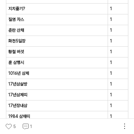
지치줄기?
1
질염 자스
1
춘란 산채
1
화천5일장
1
황철 버섯
1
훈 삼행시
1
1016년 삼제
1
17년삼살방
1
17년삼제띠
1
17년장내삼
1
1984 삼재띠
1
5
1
20015년달력
1