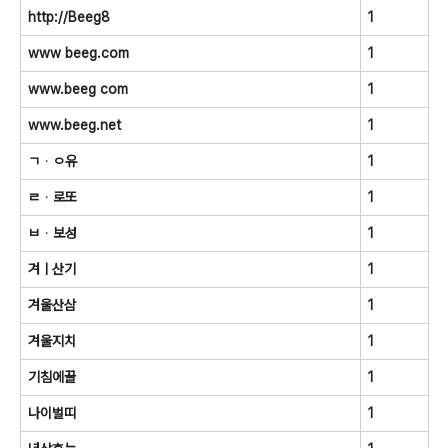
http://Beeg8
1
www beeg.com
1
www.beeg com
1
www.beeg.net
1
ㄱᆞㅇ유
1
ㄹᆞ로또
1
ㅂᆞ보성
1
겨ㅣ산기
1
겨울산삼
1
겨울지치
1
기침에꿀
1
나이벌띠
1