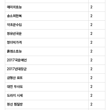
매미의효능
2
송소희한복
2
약초꾼수입
2
정유년국운
2
청더덕가격
2
흙염소효능
2
2017국운예언
2
2017년대장군
2
금형산 로또
2
대전 무사모
2
도라지 시세
2
정선 찜질방
2