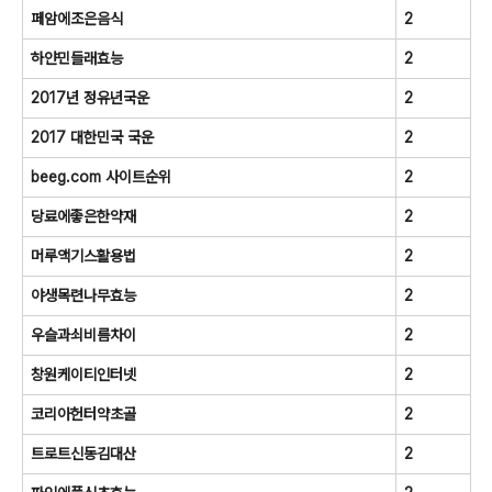
페암에조은음식
2
하얀민들래효능
2
2017년 정유년국운
2
2017 대한민국 국운
2
beeg.com 사이트순위
2
당료에좋은한약재
2
머루액기스활용법
2
야생목련나무효능
2
우슬과쇠비름차이
2
창원케이티인터넷
2
코리아헌터약초골
2
트로트신동김대산
2