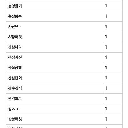
봉령찿기
1
뽕상황주
1
사단ㅂᆞ
1
사황버섯
1
산삼나라
1
산삼사진
1
산삼산행
1
산삼협회
1
산수경석
1
산약초주
1
삼ㅈㄱᆞ
1
상솽버섯
1