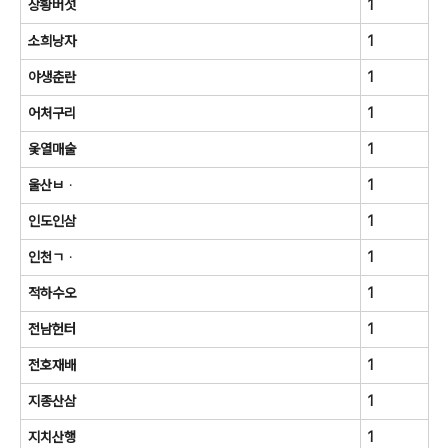
상황버섯
1
소희낭자
1
야생춘란
1
어처구리
1
옻열매술
1
울산ㅂᆞ
1
인도인삼
1
인천ㄱᆞ
1
적하수오
1
전남헌터
1
전호재배
1
지종산삼
1
지치산행
1