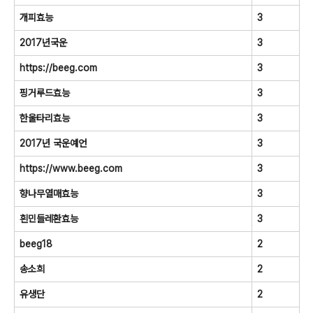
개피효능
3
2017년국운
3
https://beeg.com
3
핑거루드효능
3
한울타리효능
3
2017년 국운예언
3
https://www.beeg.com
3
향나무열매효능
3
흰민들레환효능
3
beeg18
2
송소희
2
유생단
2