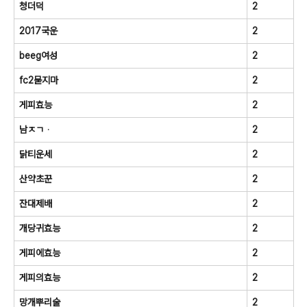
청더덕
2
2017국운
2
beeg여성
2
fc2묻지마
2
게피효능
2
남ㅈㄱᆞ
2
닭티운세
2
산약초꾼
2
잔대제배
2
개당귀효능
2
게피에효능
2
게피의효능
2
망개뿌리술
2