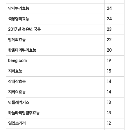
망게뿌리효능
24
죽봉령의효능
24
2017년 정유년 국운
23
망게의효능
22
한울타리뿌리효능
20
beeg.com
19
지취효능
15
장내삼효능
14
지취의효능
14
민들래액기스
13
하늘타리담금주효능
13
일엽초가격
12