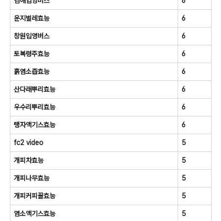
김해입영버스
6
운지벌레효능
6
창원입영버스
6
토복령주효능
6
흙염소즙효능
6
산다래뿌리효능
6
우수리뿌리효능
6
탱자액기스효능
6
fc2 video
5
개피차효능
5
개피나무효능
5
개피커피꿀효능
5
염소액기스효능
5