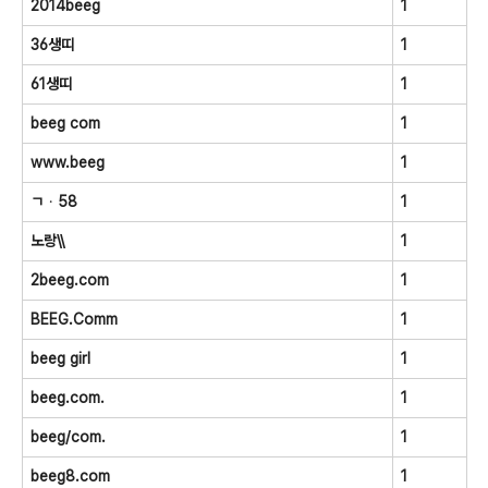
2014beeg
1
36생띠
1
61생띠
1
beeg com
1
www.beeg
1
ㄱᆞ58
1
노랑\\
1
2beeg.com
1
BEEG.Comm
1
beeg girl
1
beeg.com.
1
beeg/com.
1
beeg8.com
1