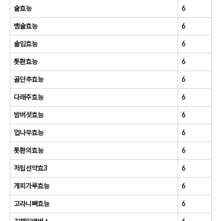
술효능
6
뱀술효능
6
솔입효능
6
톳환효능
6
골단추효능
6
다래주효능
6
밤버섯효능
6
업나무효능
6
톳환의효능
6
저립선약효3
6
개피가루효능
6
고라니뼈효능
6