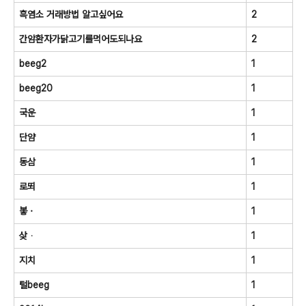
흑염소 거래방법 알고싶어요
2
간암환자가닭고기를먹어도되나요
2
beeg2
1
beeg20
1
국운
1
단얌
1
동삼
1
로뙤
1
봏ㆍ
1
샂ᆞ
1
지치
1
털beeg
1