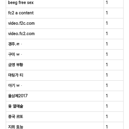
beeg free sex
1
fc2 a content
1
video.f2c.com
1
video.fc2.com
1
경주.ㄹᆞ
1
구미 ㅂᆞ
1
금영 부황
1
마링가 티
1
아기 ㅂᆞ
1
올삼제2017
1
옻 열매술
1
중국 르또
1
지취 효능
1