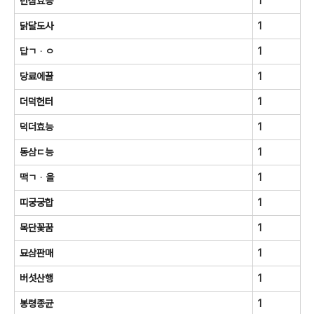
년삼효능
1
닭달도사
1
답ㄱᆞㅇ
1
당료에꿀
1
더덕헌터
1
덕더효능
1
동삼ㄷ능
1
떡ㄱᆞ을
1
띠궁궁합
1
목단꽃꿈
1
묘삼판매
1
버섯산행
1
봉령종균
1