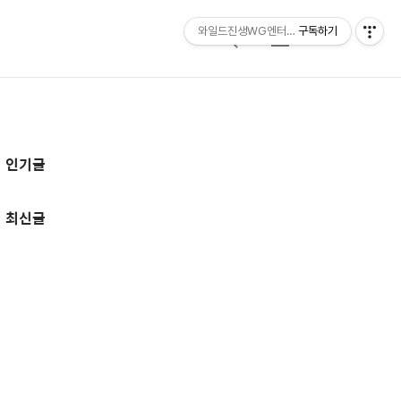
와일드진생WG엔터테인먼트 entertainmen
구독하기
검
메
색
뉴
추
인기글
가
정
최신글
보