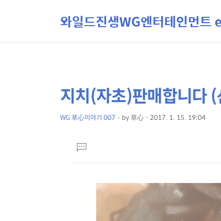
와일드진생WG엔터테인먼트 ent
지치(자초)판매합니다 (
상
본
문
세
제
WG 草心이야기 007
by
草心
2017. 1. 15. 19:04
컨
본
목
텐
문
댓
츠
글
달
기