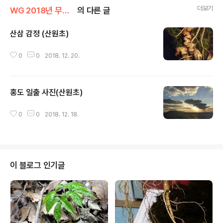
더보기
WG 2018년 무술년 기록
의 다른 글
산삼 감정 (산원초)
글 내용
0
0
2018. 12. 20.
홍도 일출 사진(산원초)
글 내용
0
0
2018. 12. 18.
이 블로그 인기글