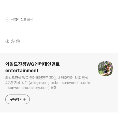
사업자 정보 표시
펼치기/접기
(새창열림)
로그 정보
와일드진생WG엔터테인먼트
entertainment
와일드진생 WG 엔터테인먼트 草心 박영호헌터 약초 인생
42년 기록 일기 (wildginseng.or.kr - sanwoncho.or.kr
- sonwoncho.tistory.com) 통합
구독하기