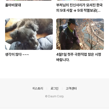
홀아비꽃대
부처님의 진신사리가 모셔진 한국
의 5대 사찰 => 5대 적멸보궁(寂
滅寶宮)
생각이 많다 ~~~
4월1일 첫주 극한직업 많은 시청
바랍니다.
의안내
티스토리
로그인
고객센터
© Daum Corp.