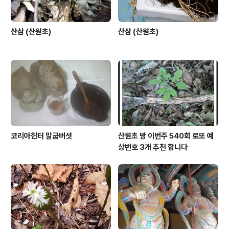
산삼 (산원초)
산삼 (산원초)
코리아헌터 말굽버섯
산원초 방 이번주 540회 로또 예
상번호 3개 추천 합니다