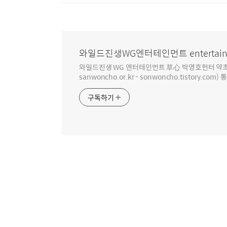
와일드진생WG엔터테인먼트 entertain
와일드진생 WG 엔터테인먼트 草心 박영호헌터 약초 인생 4
sanwoncho.or.kr - sonwoncho.tistory.com) 
구독하기