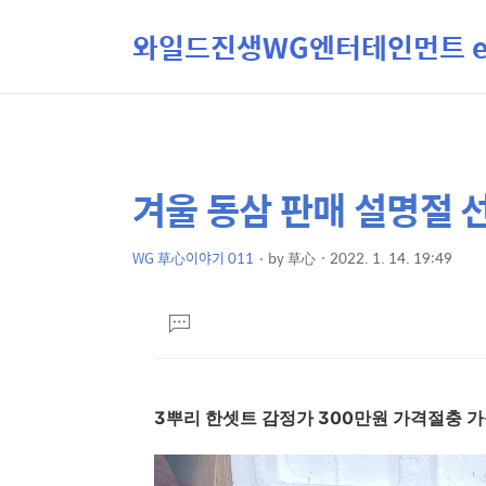
와일드진생WG엔터테인먼트 ent
겨울 동삼 판매 설명절 선
상
본
문
세
제
WG 草心이야기 011
by
草心
2022. 1. 14. 19:49
컨
본
목
텐
문
댓
츠
글
달
기
3뿌리 한셋트 감정가 300만원 가격절충 가능 