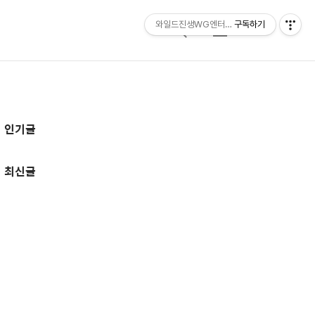
와일드진생WG엔터테인먼트 entertainmen
구독하기
검
메
색
뉴
추
인기글
가
정
최신글
보