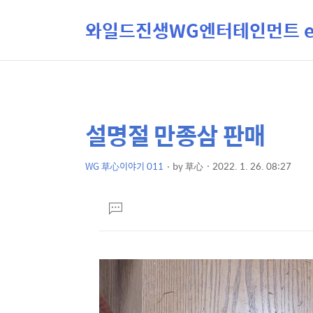
와일드진생WG엔터테인먼트 ent
설명절 만종삼 판매
상
본
문
세
제
WG 草心이야기 011
by
草心
2022. 1. 26. 08:27
컨
본
목
텐
문
댓
츠
글
달
기