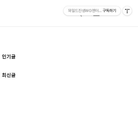
와일드진생WG엔터테인먼트 entertainmen
구독하기
검
메
색
뉴
추
인기글
가
정
최신글
보