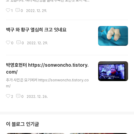
고 있습니다. 여러 페친님들 올래 부족한 모든것 토끼 해에
초꽃이피다
이루시길 기원 합니다 초심 합장 www.sanwoncho.or.k
1
0
2022. 12. 29.
r 산원초꽃이피다
백구 와 황구 열심히 크고 잇네요
글 내용
0
0
2022. 12. 29.
박영호헌터 https://sonwoncho.tistory.
com/
글 내용
추가 사진은 요기에서 https://sonwoncho.tistory.co
m/
2
0
2022. 12. 26.
이 블로그 인기글