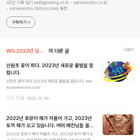
42년 기록 일기 (wildginseng.or.kr - sanwoncho.or.kr
- sonwoncho.tistory.com) 통합
구독하기
더보기
WG 2022년 임인년 기록
의 다른 글
산원초 꽃이 피다. 2023년 새로운 출발을 알
립니다.
글 내용
산원초 꽃이 피다 2023년 새로운 출발을 알립니다. ww
w.sanwoncho.or.kr
1
0
2022. 12. 30.
2022년 호랑이 해가 저물어 가고, 2023년
토끼 해가 오고 있습니다. 여러 페친님들 올래
글 내용
부족한 모든것 토끼 해에 이루시길 기원 합니
2022년 호랑이 해가 저물어 가고, 2023년 토끼 해가 오
다초심 합장 www.sanwoncho.or.kr산원