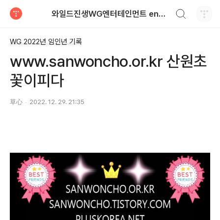
검색하기
와일드진생WG엔터테인먼트 entertainment
티스토리
WG 2022년 임인년 기록
www.sanwoncho.or.kr 산원초
꽃이피다
草心
2022. 12. 29. 21:35