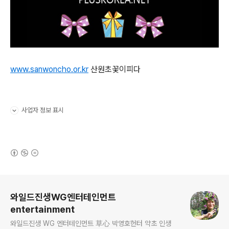
www.sanwoncho.or.kr
산원초꽃이피다
사업자 정보 표시
펼치기/접기
(새창열림)
로그 정보
와일드진생WG엔터테인먼트
entertainment
와일드진생 WG 엔터테인먼트 草心 박영호헌터 약초 인생