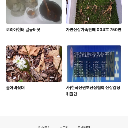
코리아헌터 말굽버섯
자연산삼가족판매 004호 750만
홀아비꽃대
사)한국산원초산삼협회 산삼감정
위원단
의안내
티스토리
로그인
고객센터