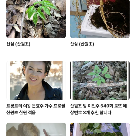
산삼 (산원초)
산삼 (산원초)
트롯트의 여왕 문효주 가수 프로필
산원초 방 이번주 540회 로또 예
산원초 산원 적음
상번호 3개 추천 합니다