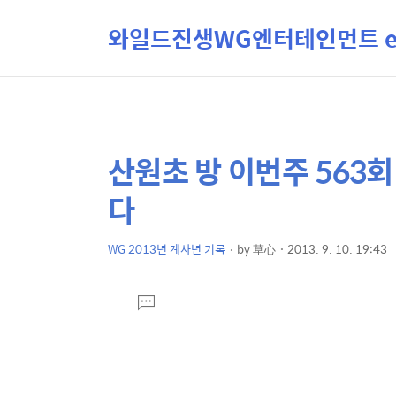
와일드진생WG엔터테인먼트 ent
산원초 방 이번주 563회
상
본
문
세
다
제
컨
목
텐
WG 2013년 계사년 기록
by
草心
2013. 9. 10. 19:43
본
츠
문
댓
글
달
기