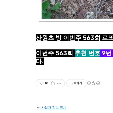
산원초 방 이번주 563
회 로
이번주 563
회
추천 번호
9
번
다.
10
구독하기
사업자 정보 표시