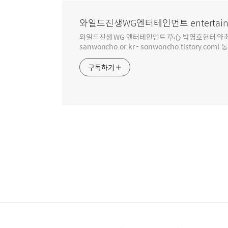
와일드진생WG엔터테인먼트 entertain
와일드진생 WG 엔터테인먼트 草心 박영호헌터 약초 인생 4
sanwoncho.or.kr - sonwoncho.tistory.com) 
구독하기