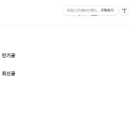
와일드진생WG엔터테인먼트 entertainmen
구독하기
검
메
색
뉴
추
인기글
가
정
최신글
보