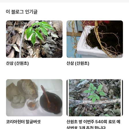
강하게 삶을 유지시갚?위해서는 자신의 몸과마음을 알아
야 합니다. 병원의 의사도 오진할때가 있는데 어떻게 평범
이 블로그 인기글
한 사람이 자신의 몸과 마음을 알수가 있겠냐고 반문할수
도 있으나... 중요한것은 병의 시작이 나의 몸과 마음에서
발병하기 때문에 의술이 발달하고 약초의 치유력이 뛰어난
다고 해도 결국은 내몸이 병을 치유해야 병에서 해방될수
있습니다. 병에 걸리지 않기 위해서는 항상 몸과 마음..
산삼 (산원초)
산삼 (산원초)
코리아헌터 말굽버섯
산원초 방 이번주 540회 로또 예
상번호 3개 추천 합니다