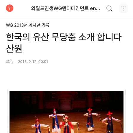
검색하기
와일드진생WG엔터테인먼트 entertainment
티스토리
WG 2013년 계사년 기록
한국의 유산 무당춤 소개 합니다
산원
草心
2013. 9. 12. 00:01