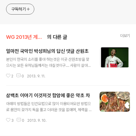
구독하기
더보기
WG 2013년 계사년 기록
의 다른 글
얼마전 국악인 박성희님의 답신 댓글 산원초
글 내용
본인이 한국의 소리를 좋아 하는것은 이곳 산원초방을 찾
으시는 모든 유저님들께서는 아실것이구.... 사람이 살아가
면서 저 마다의 타고난 재주가 있듯...... 국악소리를 찾아 이
2
0
2013. 9. 11.
곳 저곳 헤메이다가 좋은 인연이 될듯한 산원과 동갑이신
박성희님의 댓글에 마음이 . 하 하 하 하여 이곳 티스토리
창에 박성희님 카페에서 우리의 소리를 알리고자 국악인
삼백초 이야기 이것저것 함암에 좋은 약초 차
박성희 님을 소개 합니다.
글 내용
아래의 방법들은 민간요법으로 많이 이용되어오던 방법으
로 몸안의 갖가지 독을 풀고 더러운 것을 없애며, 체력을 크
게 북돋우고, 항암효과가 높으면서도, 부작용이 전혀없으
3
0
2013. 9. 10.
며, 출혈,기침,복수차는것 등의 여러 부수적인 증상을 치료
하는데 큰 도움을 준다고하여 많은 암환자들이 사용하고
있는 민간방법들입니다. 모든 병을 치료하기에 앞서서. 건