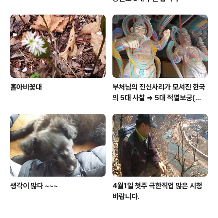
홀아비꽃대
부처님의 진신사리가 모셔진 한국
의 5대 사찰 => 5대 적멸보궁(寂
滅寶宮)
생각이 많다 ~~~
4월1일 첫주 극한직업 많은 시청
바랍니다.