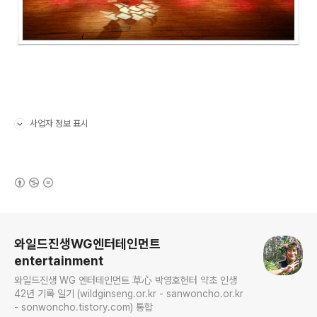
사업자 정보 표시
펼치기/접기
(새창열림)
로그 정보
와일드진생WG엔터테인먼트
entertainment
와일드진생 WG 엔터테인먼트 草心 박영호헌터 약초 인생
42년 기록 일기 (wildginseng.or.kr - sanwoncho.or.kr
- sonwoncho.tistory.com) 통합