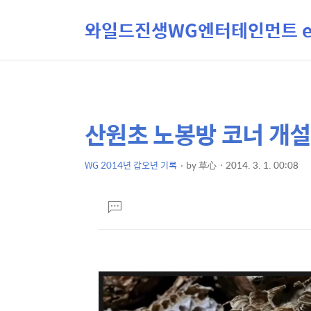
와일드진생WG엔터테인먼트 ent
산원초 노봉방 코너 개설 
상
본
문
세
제
WG 2014년 갑오년 기록
by
草心
2014. 3. 1. 00:08
컨
본
목
텐
문
댓
츠
글
달
기