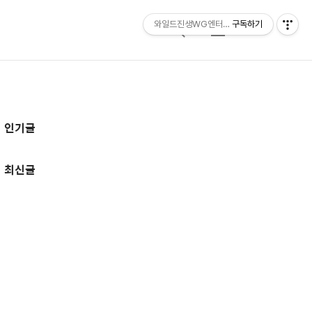
와일드진생WG엔터테인먼트 entertainmen
구독하기
검
메
색
뉴
추
인기글
가
정
최신글
보