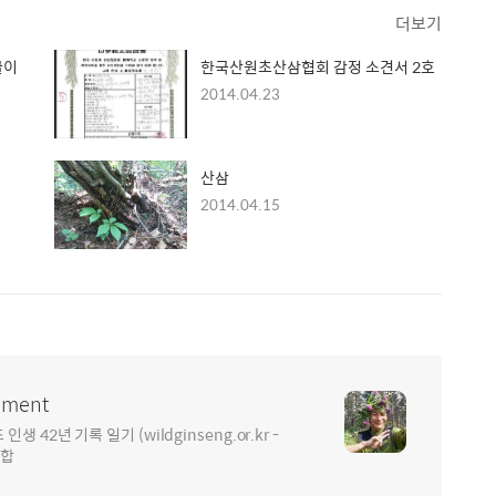
더보기
글이
한국산원초산삼협회 감정 소견서 2호
2014.04.23
산삼
2014.04.15
ment
2년 기록 일기 (wildginseng.or.kr -
통합