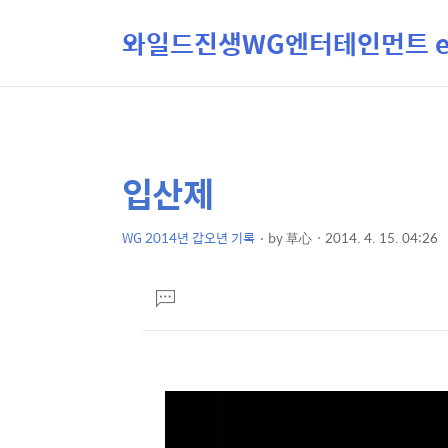
와일드진생WG엔터테인먼트 ent
입산제
상
본
문
세
제
WG 2014년 갑오년 기록
by
草心
2014. 4. 15. 04:26
컨
본
목
텐
문
댓
츠
글
달
기