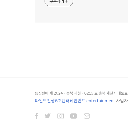
구독하기
통신판매 제 2024 - 충북 제천 - 0215 호 충북 제천시 내토로 4
와일드진생WG엔터테인먼트 entertainment
사업자등