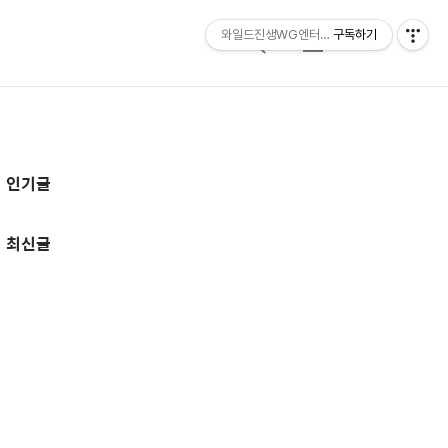
와일드진생WG엔터테인먼트 entertainmen
구독하기
검
메
색
뉴
추
인기글
가
정
최신글
보