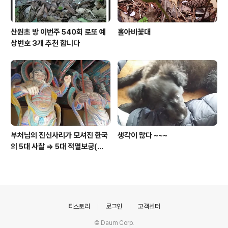
산원초 방 이번주 540회 로또 예
홀아비꽃대
상번호 3개 추천 합니다
부처님의 진신사리가 모셔진 한국
생각이 많다 ~~~
의 5대 사찰 => 5대 적멸보궁(寂
滅寶宮)
의안내
티스토리
로그인
고객센터
© Daum Corp.