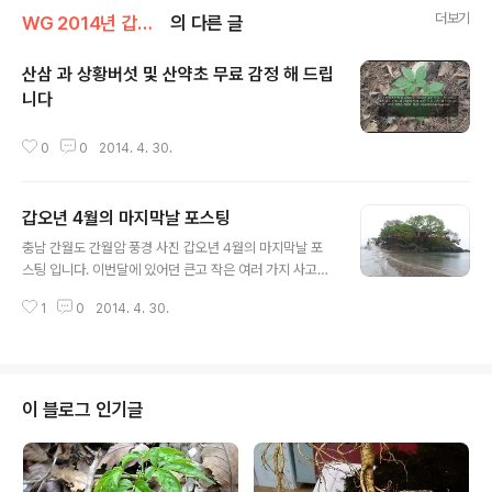
더보기
WG 2014년 갑오년 기록
의 다른 글
산삼 과 상황버섯 및 산약초 무료 감정 해 드립
니다
글 내용
0
0
2014. 4. 30.
갑오년 4월의 마지막날 포스팅
글 내용
충남 간월도 간월암 풍경 사진 갑오년 4월의 마지막날 포
스팅 입니다. 이번달에 있어던 큰고 작은 여러 가지 사고로
인해 국민의 한사람으로 다시는 세월호 같은 사고가 있어
1
0
2014. 4. 30.
서는 아니 되며, 앞으로 다가올 미래에는 항상 좋은 일만 가
득 하길 기원 하면서 4월의 마지막 날을 보냅니다. 산원 삼
가
이 블로그 인기글