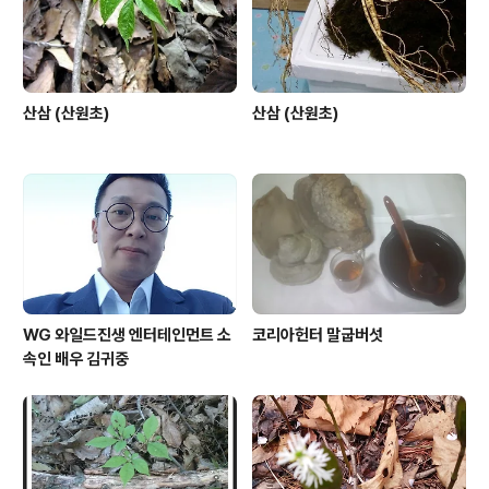
산삼 (산원초)
산삼 (산원초)
WG 와일드진생 엔터테인먼트 소
코리아헌터 말굽버섯
속인 배우 김귀중