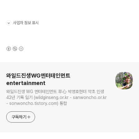
사업자 정보 표시
펼치기/접기
(새창열림)
로그 정보
와일드진생WG엔터테인먼트
entertainment
와일드진생 WG 엔터테인먼트 草心 박영호헌터 약초 인생
42년 기록 일기 (wildginseng.or.kr - sanwoncho.or.kr
- sonwoncho.tistory.com) 통합
구독하기