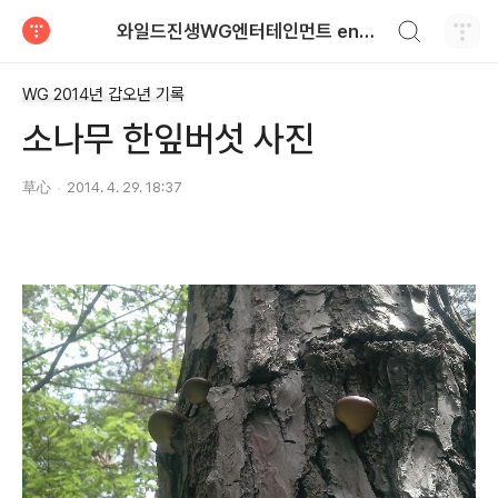
검색하기
와일드진생WG엔터테인먼트 entertainment
티스토리
WG 2014년 갑오년 기록
소나무 한잎버섯 사진
草心
2014. 4. 29. 18:37