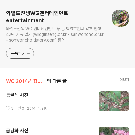
와일드진생WG엔터테인먼트
entertainment
와일드진생 WG 엔터테인먼트 草心 박영호헌터 약초 인생
42년 기록 일기 (wildginseng.or.kr - sanwoncho.or.kr
- sonwoncho.tistory.com) 통합
구독하기
더보기
WG 2014년 갑오년 기록
의 다른 글
둥굴레 사진
글 내용
3
0
2014. 4. 29.
금낭화 사진
글 내용