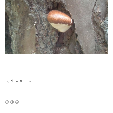
사업자 정보 표시
펼치기/접기
(새창열림)
로그 정보