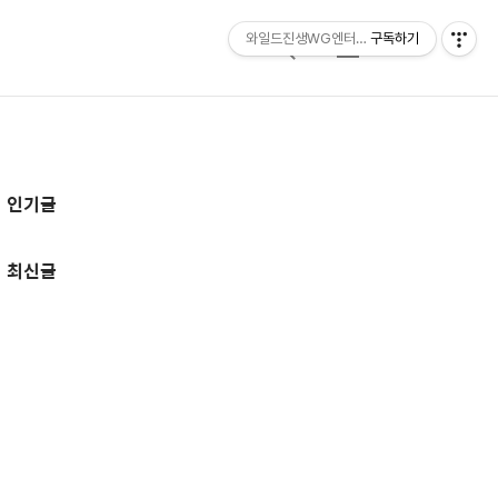
와일드진생WG엔터테인먼트 entertainmen
구독하기
검
메
색
뉴
추
인기글
가
정
최신글
보