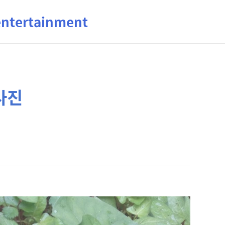
ertainment
사진