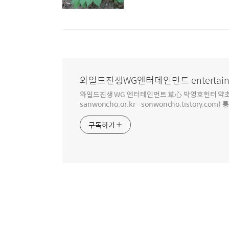
와일드진생WG엔터테인먼트 entertain
와일드진생 WG 엔터테인먼트 草心 박영호헌터 약초 인생 4
sanwoncho.or.kr - sonwoncho.tistory.com) 
구독하기