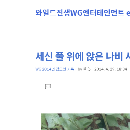
와일드진생WG엔터테인먼트 ent
세신 풀 위에 앉은 나비 
상
본
문
세
제
WG 2014년 갑오년 기록
by
草心
2014. 4. 29. 18:34
컨
본
목
텐
문
댓
츠
글
달
기