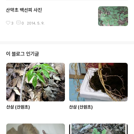
산약초 백선피 사진
글 내용
3
0
2014. 5. 9.
이 블로그 인기글
산삼 (산원초)
산삼 (산원초)