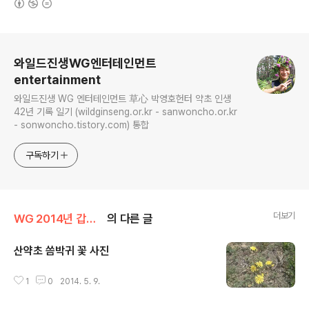
로그 정보
와일드진생WG엔터테인먼트
entertainment
와일드진생 WG 엔터테인먼트 草心 박영호헌터 약초 인생
42년 기록 일기 (wildginseng.or.kr - sanwoncho.or.kr
- sonwoncho.tistory.com) 통합
구독하기
더보기
WG 2014년 갑오년 기록
의 다른 글
산약초 씀박귀 꽃 사진
글 내용
1
0
2014. 5. 9.