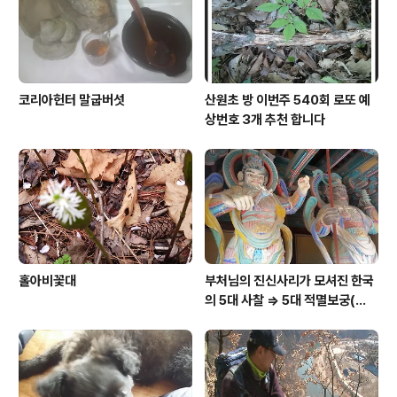
코리아헌터 말굽버섯
산원초 방 이번주 540회 로또 예
상번호 3개 추천 합니다
홀아비꽃대
부처님의 진신사리가 모셔진 한국
의 5대 사찰 => 5대 적멸보궁(寂
滅寶宮)