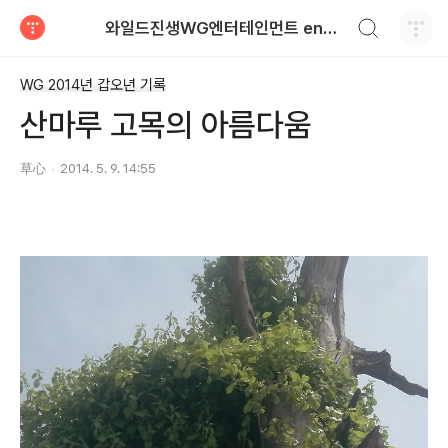
검색하기
와일드진생WG엔터테인먼트 entertainment
티스토리
WG 2014년 갑오년 기록
산마루 고목의 아름다움
草心
2014. 5. 9. 14:55