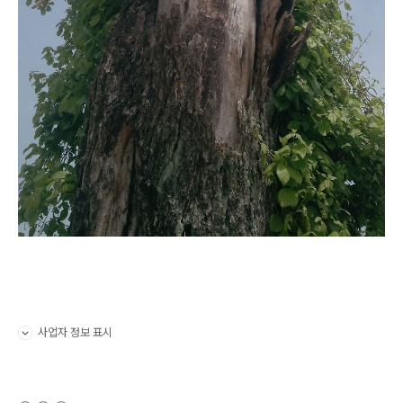
사업자 정보 표시
펼치기/접기
(새창열림)