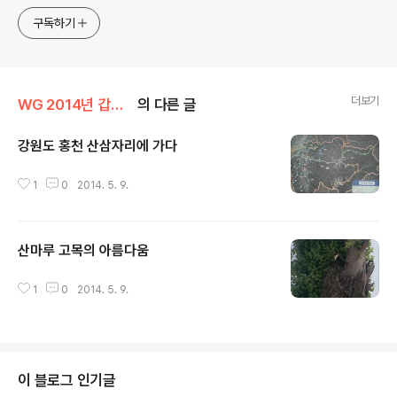
구독하기
더보기
WG 2014년 갑오년 기록
의 다른 글
강원도 홍천 산삼자리에 가다
글 내용
1
0
2014. 5. 9.
산마루 고목의 아름다움
글 내용
1
0
2014. 5. 9.
이 블로그 인기글