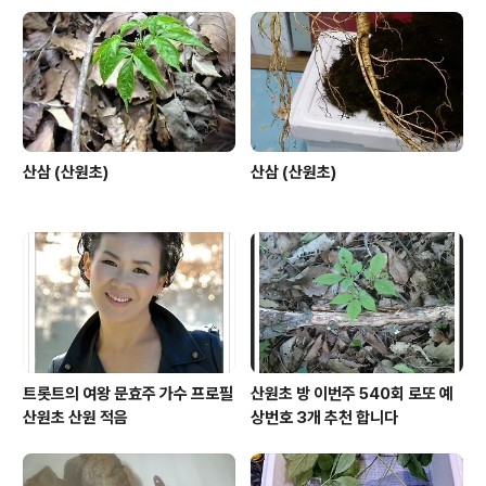
산삼 (산원초)
산삼 (산원초)
트롯트의 여왕 문효주 가수 프로필
산원초 방 이번주 540회 로또 예
산원초 산원 적음
상번호 3개 추천 합니다