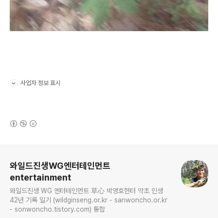
사업자 정보 표시
펼치기/접기
(새창열림)
로그 정보
와일드진생WG엔터테인먼트
entertainment
와일드진생 WG 엔터테인먼트 草心 박영호헌터 약초 인생
42년 기록 일기 (wildginseng.or.kr - sanwoncho.or.kr
- sonwoncho.tistory.com) 통합