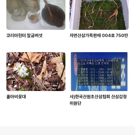
코리아헌터 말굽버섯
자연산삼가족판매 004호 750만
홀아비꽃대
사)한국산원초산삼협회 산삼감정
위원단