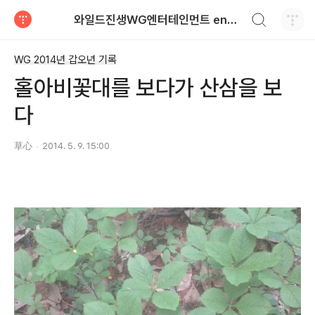
검색하기
와일드진생WG엔터테인먼트 entertainment
티스토리
WG 2014년 갑오년 기록
홀아비꽃대를 보다가 산삼을 보
다
草心
2014. 5. 9. 15:00