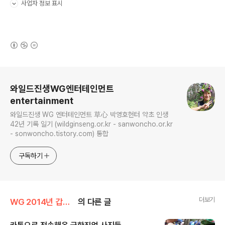
사업자 정보 표시
펼치기/접기
(새창열림)
로그 정보
와일드진생WG엔터테인먼트
entertainment
와일드진생 WG 엔터테인먼트 草心 박영호헌터 약초 인생
42년 기록 일기 (wildginseng.or.kr - sanwoncho.or.kr
- sonwoncho.tistory.com) 통합
구독하기
더보기
WG 2014년 갑오년 기록
의 다른 글