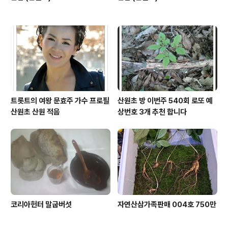
트롯트의 여왕 문효주 가수 프로필
산원초 방 이번주 540회 로또 예
산원초 산원 적음
상번호 3개 추천 합니다
코리아헌터 말굽버섯
자연산삼가족판매 004호 750만