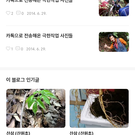
카톡으로 전송해온 극한직업 사진들
글 내용
2
0
2014. 6. 29.
카톡으로 전송해온 극한직업 사진들
글 내용
1
0
2014. 6. 29.
이 블로그 인기글
산삼 (산원초)
산삼 (산원초)