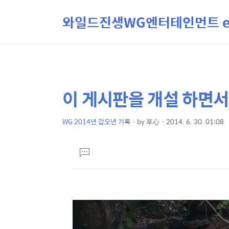
와일드진생WG엔터테인먼트 ent
이 게시판을 개설 하면서,
상
본
문
세
제
WG 2014년 갑오년 기록
by
草心
2014. 6. 30. 01:08
컨
본
목
텐
문
댓
츠
글
달
기