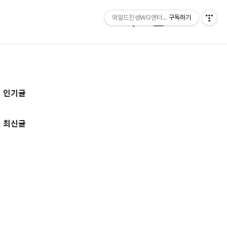
와일드진생WG엔터테인먼트 entertainmen
구독하기
검
메
색
뉴
추
인기글
가
정
최신글
보