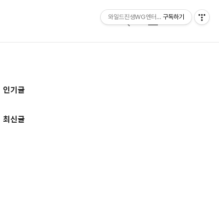
와일드진생WG엔터테인먼트 entertainmen
구독하기
검
메
색
뉴
추
인기글
가
정
최신글
보