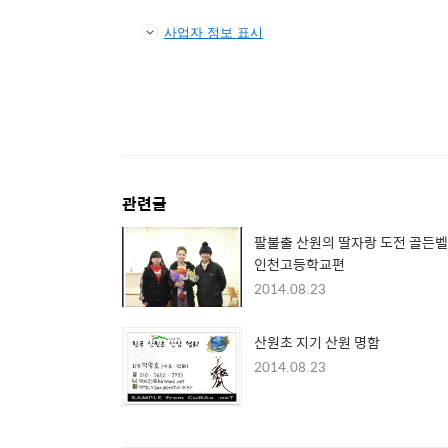
사업자 정보 표시
관련글
팔불출 산원의 딸자랑 도전 골든벨
인천고등학교편
2014.08.23
산원초 지기 산원 명함
2014.08.23