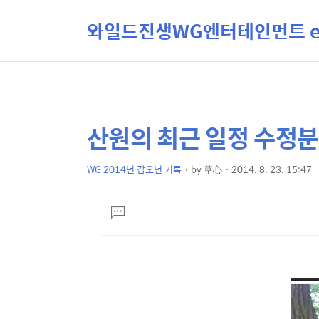
와일드진생WG엔터테인먼트 ent
산원의 최근 일정 수정분
상
본
문
세
제
WG 2014년 갑오년 기록
by
草心
2014. 8. 23. 15:47
컨
본
목
텐
문
댓
츠
글
달
기