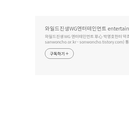
와일드진생WG엔터테인먼트 entertain
와일드진생 WG 엔터테인먼트 草心 박영호헌터 약초 인생 4
sanwoncho.or.kr - sonwoncho.tistory.com) 
구독하기