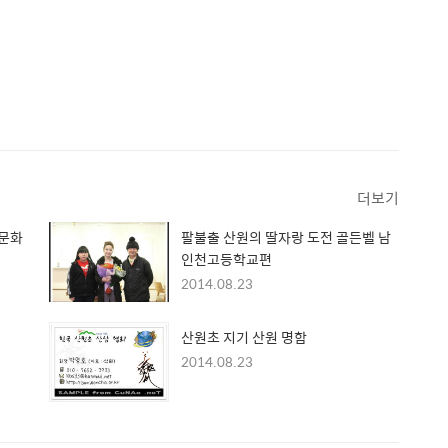
더보기
팔불출 산원의 딸자랑 도전 골든벨 남
인천고등학교편
2014.08.23
산원초 지기 산원 명함
2014.08.23