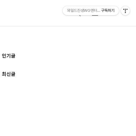
와일드진생WG엔터테인먼트 entertainmen
구독하기
검
메
색
뉴
추
인기글
가
정
최신글
보