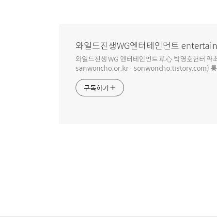
와일드진생WG엔터테인먼트 entertain
와일드진생 WG 엔터테인먼트 草心 박영호헌터 약초 인생 4
sanwoncho.or.kr - sonwoncho.tistory.com) 
구독하기