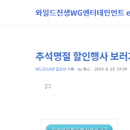
와일드진생WG엔터테인먼트 ent
추석명절 할인행사 보러
상
본
문
세
제
WG 2014년 갑오년 기록
by
草心
2014. 8. 23. 19:39
컨
본
목
텐
문
댓
츠
글
달
기