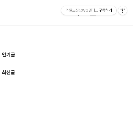
와일드진생WG엔터테인먼트 entertainmen
구독하기
검
메
색
뉴
추
인기글
가
정
최신글
보