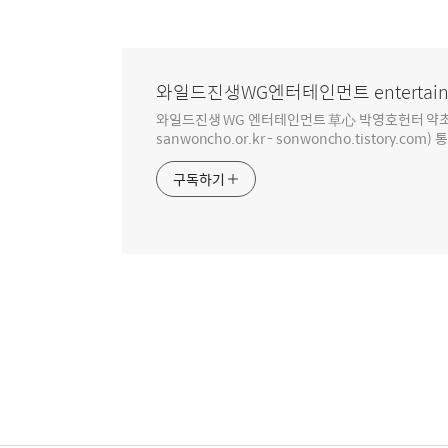
와일드진생WG엔터테인먼트 entertain
와일드진생 WG 엔터테인먼트 草心 박영호헌터 약초 인생 4
sanwoncho.or.kr - sonwoncho.tistory.com) 
구독하기