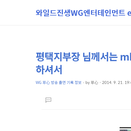
와일드진생WG엔터테인먼트 ent
평택지부장 님께서는 mb
상
본
문
세
하셔서
제
컨
목
텐
WG 草心 방송 출연 기록 정보
by
草心
2014. 9. 21. 19
본
츠
문
댓
글
달
기