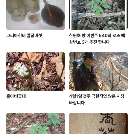
코리아헌터 말굽버섯
산원초 방 이번주 540회 로또 예
상번호 3개 추천 합니다
홀아비꽃대
4월1일 첫주 극한직업 많은 시청
바랍니다.