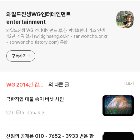
로그 정보
와일드진생WG엔터테인먼트
entertainment
와일드진생 WG 엔터테인먼트 草心 박영호헌터 약초 인생
42년 기록 일기 (wildginseng.or.kr - sanwoncho.or.kr
- sonwoncho.tistory.com) 통합
구독하기
더보기
WG 2014년 갑오년 기록
의 다른 글
극한직업 대물 송이 버섯 사진
글 내용
1
0
2014. 9. 21.
산원의 공개폰 010 - 7652 - 3933 번은 한