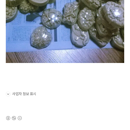
사업자 정보 표시
펼치기/접기
(새창열림)