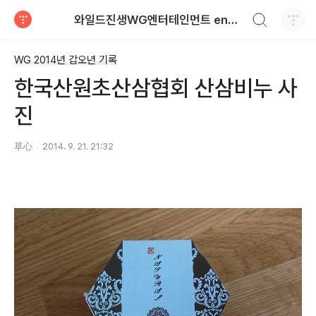
검색하기
와일드진생WG엔터테인먼트 entertainment
티스토리
WG 2014년 갑오년 기록
한국산원초산삼협회 산삼비누 사
진
草心
2014. 9. 21. 21:32