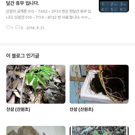
달간 휴무 입니다.
글 내용
산원의 공개폰 010 - 7652 - 3933 번은 한달간 휴무 입
니다. 당분간 010 - 7114 - 8132 번 사용 합니다. ㅠㅠㅠ
ㅠㅠㅠㅠㅠㅠㅠㅠㅠㅠ
1
0
2014. 9. 21.
이 블로그 인기글
산삼 (산원초)
산삼 (산원초)