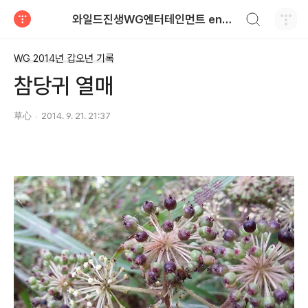
검색하기
와일드진생WG엔터테인먼트 entertainment
티스토리
WG 2014년 갑오년 기록
참당귀 열매
草心
2014. 9. 21. 21:37