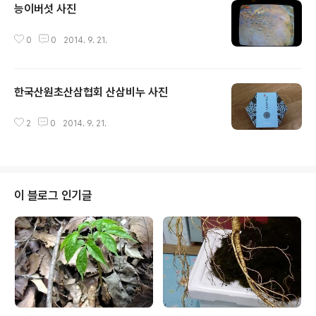
능이버섯 사진
글 내용
0
0
2014. 9. 21.
한국산원초산삼협회 산삼비누 사진
글 내용
2
0
2014. 9. 21.
이 블로그 인기글