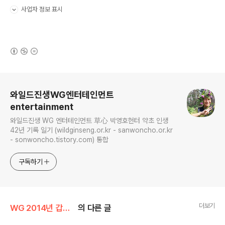
사업자 정보 표시
펼치기/접기
(새창열림)
로그 정보
와일드진생WG엔터테인먼트
entertainment
와일드진생 WG 엔터테인먼트 草心 박영호헌터 약초 인생
42년 기록 일기 (wildginseng.or.kr - sanwoncho.or.kr
- sonwoncho.tistory.com) 통합
구독하기
더보기
WG 2014년 갑오년 기록
의 다른 글