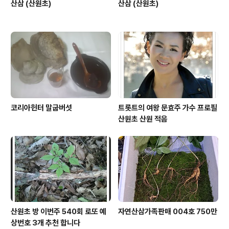
산삼 (산원초)
산삼 (산원초)
코리아헌터 말굽버섯
트롯트의 여왕 문효주 가수 프로필
산원초 산원 적음
산원초 방 이번주 540회 로또 예
자연산삼가족판매 004호 750만
상번호 3개 추천 합니다