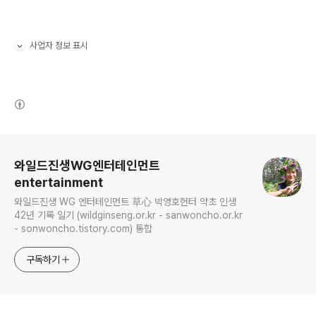
사업자 정보 표시
펼치기/접기
(새창열림)
로그 정보
와일드진생WG엔터테인먼트
entertainment
와일드진생 WG 엔터테인먼트 草心 박영호헌터 약초 인생
42년 기록 일기 (wildginseng.or.kr - sanwoncho.or.kr
- sonwoncho.tistory.com) 통합
구독하기