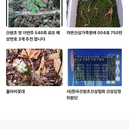
산원초 방 이번주 540회 로또 예
자연산삼가족판매 004호 750만
상번호 3개 추천 합니다
홀아비꽃대
사)한국산원초산삼협회 산삼감정
위원단
의안내