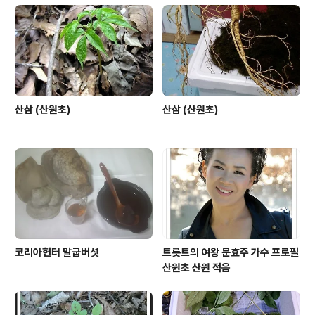
의 도움으로 두 뿌리나 얻었으니 나도 장가 가야지 나 장가
가야지 가사 출처 : Daum뮤직 010 - 9484 - ****고객
님께서 문의하신 산삼은 약식 감정입니다 기존 협회 관례
를 따라 감정 합니다 안녕..
산삼 (산원초)
산삼 (산원초)
코리아헌터 말굽버섯
트롯트의 여왕 문효주 가수 프로필
산원초 산원 적음