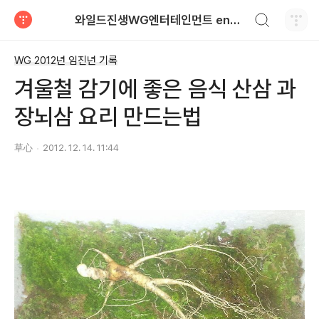
검색하기
와일드진생WG엔터테인먼트 entertainment
티스토리
WG 2012년 임진년 기록
겨울철 감기에 좋은 음식 산삼 과
장뇌삼 요리 만드는법
草心
2012. 12. 14. 11:44