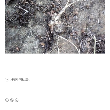
사업자 정보 표시
펼치기/접기
(새창열림)