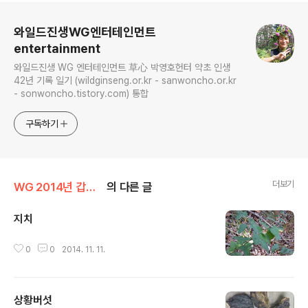
로그 정보
와일드진생WG엔터테인먼트
entertainment
와일드진생 WG 엔터테인먼트 草心 박영호헌터 약초 인생
42년 기록 일기 (wildginseng.or.kr - sanwoncho.or.kr
- sonwoncho.tistory.com) 통합
구독하기
더보기
WG 2014년 갑오년 기록
의 다른 글
지치
글 내용
0
0
2014. 11. 11.
상황버섯
글 내용