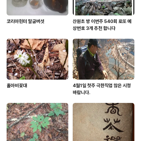
코리아헌터 말굽버섯
산원초 방 이번주 540회 로또 예
상번호 3개 추천 합니다
홀아비꽃대
4월1일 첫주 극한직업 많은 시청
바랍니다.