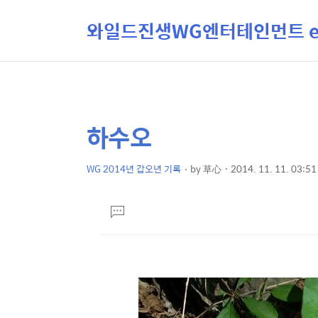
와일드진생WG엔터테인먼트 ent
하수오
상
본
문
세
제
WG 2014년 갑오년 기록
by
草心
2014. 11. 11. 03:51
컨
본
목
텐
문
댓
츠
글
달
기