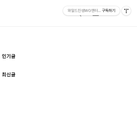
와일드진생WG엔터테인먼트 entertainmen
구독하기
검
메
색
뉴
추
인기글
가
정
최신글
보