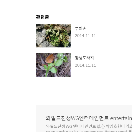
관련글
부처손
2014.11.11
장생도라지
2014.11.11
와일드진생WG엔터테인먼트 entertain
와일드진생 WG 엔터테인먼트 草心 박영호헌터 약초 인생 4
sanwoncho.or.kr - sonwoncho.tistory.com) 