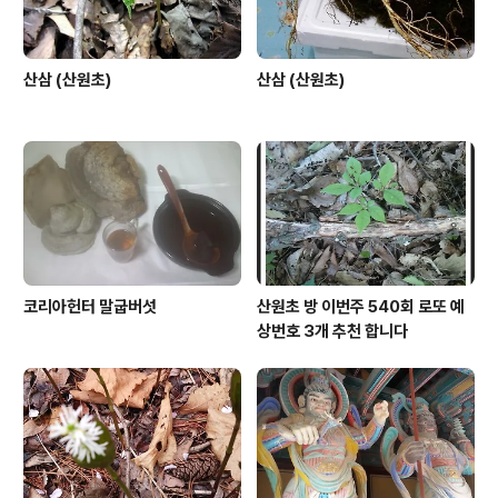
산삼 (산원초)
산삼 (산원초)
코리아헌터 말굽버섯
산원초 방 이번주 540회 로또 예
상번호 3개 추천 합니다