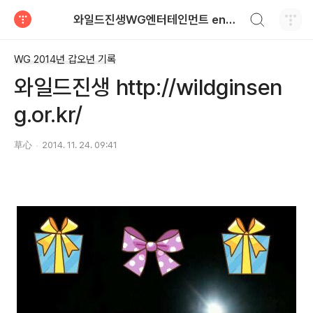
검색하기
와일드진생WG엔터테인먼트 entertainment
티스토리
WG 2014년 갑오년 기록
와일드진생 http://wildginsen
g.or.kr/
草心
2014. 11. 24. 09:41