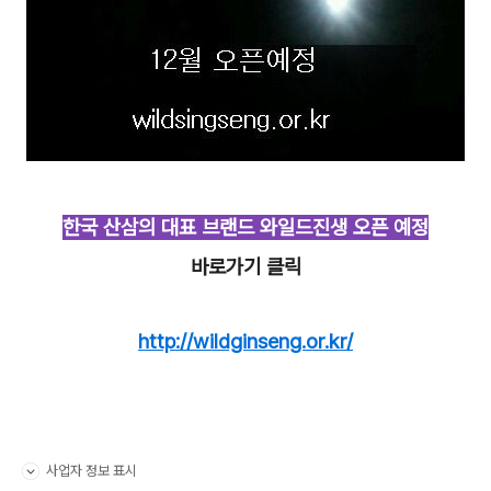
한국 산삼의 대표 브랜드 와일드진생 오픈 예정
바로가기 클릭
http://wildginseng.or.kr/
사업자 정보 표시
펼치기/접기