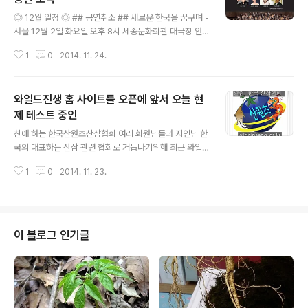
글 내용
◎ 12월 일정 ◎ ## 공연취소 ## 새로운 한국을 꿈구며 -
서울 12월 2일 화요일 오후 8시 세종문화회관 대극장 안
내 및 예매 : 인터파크티켓 명품국악공연 - 사천 (홍경민,
1
0
2014. 11. 24.
송소희, 고금성 등) 12월 19일 금요일 저녁 7시 30분 사천
시문화예술회관 대공연장 안내 및 예매 : 사천시문화예술
회관, Tel : 055)831-2460 (12월 8일 월요일 09:00부
와일드진생 홈 사이트를 오픈에 앞서 오늘 현
터 예매가능) [출처] ♡송소희♡ ▶11월 공연스케줄 및 방
송일정◀ (송소희 love holic) |작성자 정복삼촌 http://ti
제 테스트 중인
글 내용
cket.interpark.com/Ticket/Goods/GoodsInfo.as
친애 하는 한국산원초산삼협회 여러 회원님들과 지인님 한
p?GoodsCode=14012993 [출처] 12월2일(화) 오후
국의 대표하는 산삼 관련 협회로 거듭나기위해 최근 와일
8시 서울 세종문화회관 대극장 (송소희 love holic) ..
드진생 홈 사이트를 오픈에 앞서 오늘 현제 테스트 중인 htt
1
0
2014. 11. 23.
p://wildginseng.or.kr/ 잠깐 소개 합니다. 많은 관심 갖
어 주십시요 산원 합장
이 블로그 인기글