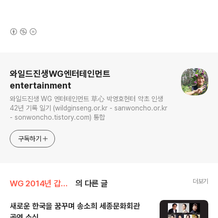
(새창열림)
로그 정보
와일드진생WG엔터테인먼트
entertainment
와일드진생 WG 엔터테인먼트 草心 박영호헌터 약초 인생
42년 기록 일기 (wildginseng.or.kr - sanwoncho.or.kr
- sonwoncho.tistory.com) 통합
구독하기
더보기
WG 2014년 갑오년 기록
의 다른 글
새로운 한국을 꿈꾸며 송소희 세종문화회관
공연 소식