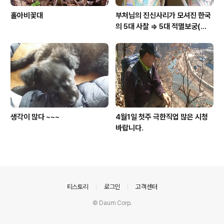
홀아비꽃대
부처님의 진신사리가 모셔진 한국
의 5대 사찰 => 5대 적멸보궁(寂
滅寶宮)
생각이 많다 ~~~
4월1일 첫주 극한직업 많은 시청
바랍니다.
의안내
티스토리
로그인
고객센터
© Daum Corp.