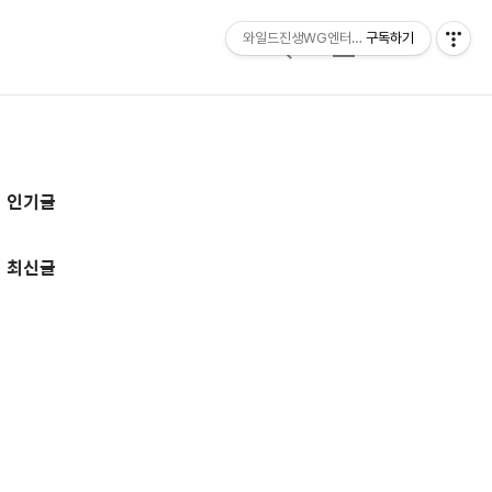
와일드진생WG엔터테인먼트 entertainmen
구독하기
검
메
색
뉴
추
인기글
가
정
최신글
보