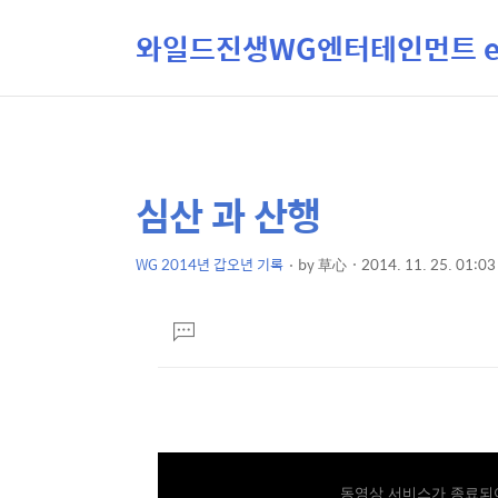
와일드진생WG엔터테인먼트 ent
심산 과 산행
상
본
문
세
제
WG 2014년 갑오년 기록
by
草心
2014. 11. 25. 01:03
컨
본
목
텐
문
댓
츠
글
달
기
동영상 서비스가 종료되어