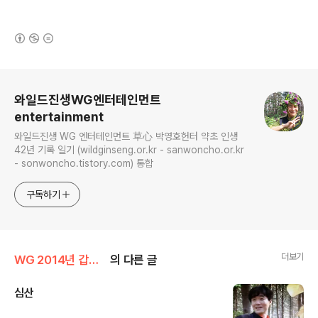
(새창열림)
로그 정보
와일드진생WG엔터테인먼트
entertainment
와일드진생 WG 엔터테인먼트 草心 박영호헌터 약초 인생
42년 기록 일기 (wildginseng.or.kr - sanwoncho.or.kr
- sonwoncho.tistory.com) 통합
구독하기
더보기
WG 2014년 갑오년 기록
의 다른 글
심산
글 내용