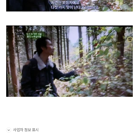
사업자 정보 표시
펼치기/접기