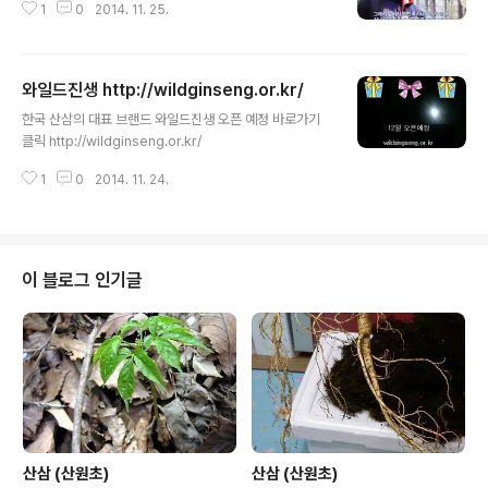
1
0
2014. 11. 25.
와일드진생 http://wildginseng.or.kr/
글 내용
한국 산삼의 대표 브랜드 와일드진생 오픈 예정 바로가기
클릭 http://wildginseng.or.kr/
1
0
2014. 11. 24.
이 블로그 인기글
산삼 (산원초)
산삼 (산원초)