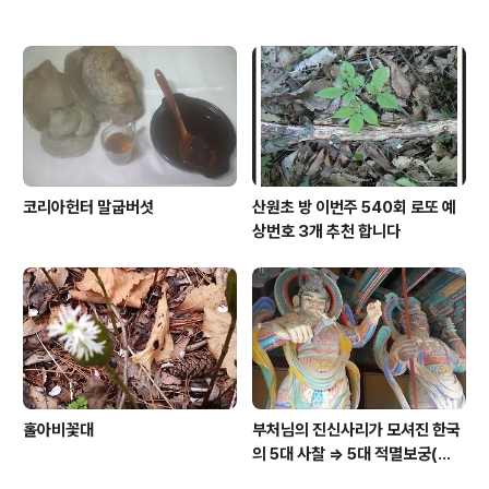
코리아헌터 말굽버섯
산원초 방 이번주 540회 로또 예
상번호 3개 추천 합니다
홀아비꽃대
부처님의 진신사리가 모셔진 한국
의 5대 사찰 => 5대 적멸보궁(寂
滅寶宮)