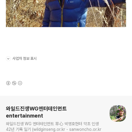
사업자 정보 표시
펼치기/접기
(새창열림)
로그 정보
와일드진생WG엔터테인먼트
entertainment
와일드진생 WG 엔터테인먼트 草心 박영호헌터 약초 인생
42년 기록 일기 (wildginseng.or.kr - sanwoncho.or.kr