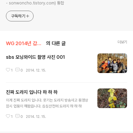
- sonwoncho.tistory.com) 통합
구독하기
더보기
WG 2014년 갑오년 기록
의 다른 글
sbs 모닝와이드 촬영 사진 001
글 내용
1
0
2014. 12. 15.
진짜 도라지 입니다 하 하 하
글 내용
이게 진짜 도라지 입니다. 웃기는 도라지 방송사고 동영상
잠시 업둥이 해왔읍니다. 심심산천에 도라지 하 하 하
1
0
2014. 12. 15.