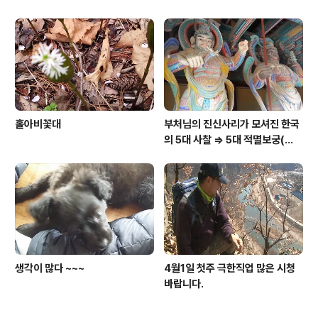
홀아비꽃대
부처님의 진신사리가 모셔진 한국
의 5대 사찰 => 5대 적멸보궁(寂
滅寶宮)
생각이 많다 ~~~
4월1일 첫주 극한직업 많은 시청
바랍니다.