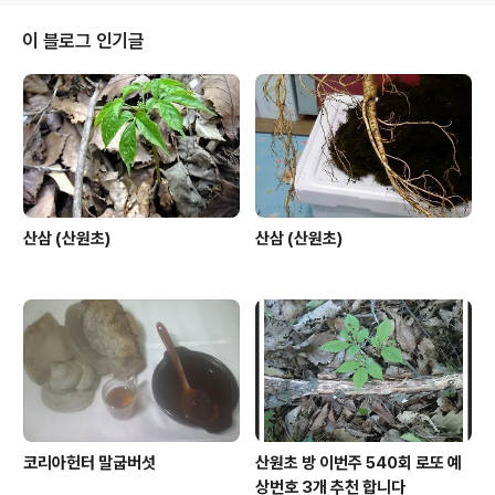
이 블로그 인기글
산삼 (산원초)
산삼 (산원초)
코리아헌터 말굽버섯
산원초 방 이번주 540회 로또 예
상번호 3개 추천 합니다