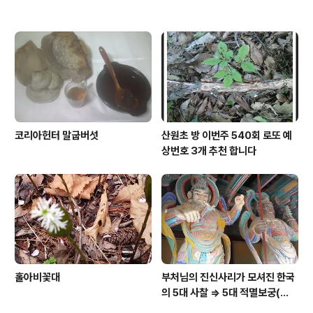
코리아헌터 말굽버섯
산원초 방 이번주 540회 로또 예
상번호 3개 추천 합니다
홀아비꽃대
부처님의 진신사리가 모셔진 한국
의 5대 사찰 => 5대 적멸보궁(寂
滅寶宮)