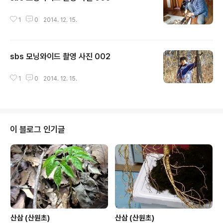
글 내용
1
0
2014. 12. 15.
sbs 모닝와이드 촬영 사진 002
글 내용
1
0
2014. 12. 15.
이 블로그 인기글
산삼 (산원초)
산삼 (산원초)