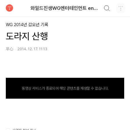
검색하기
와일드진생WG엔터테인먼트 entertainment
티스토리
WG 2014년 갑오년 기록
도라지 산행
草心
2014. 12. 17. 11:13
동영상 서비스가 종료되어 해당 콘텐츠를 재생할 수 없습니다.