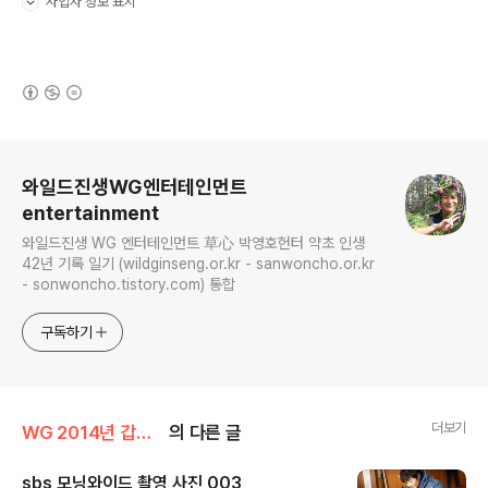
사업자 정보 표시
펼치기/접기
(새창열림)
로그 정보
와일드진생WG엔터테인먼트
entertainment
와일드진생 WG 엔터테인먼트 草心 박영호헌터 약초 인생
42년 기록 일기 (wildginseng.or.kr - sanwoncho.or.kr
- sonwoncho.tistory.com) 통합
구독하기
더보기
WG 2014년 갑오년 기록
의 다른 글
sbs 모닝와이드 촬영 사진 003