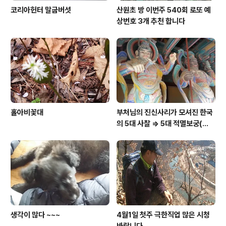
코리아헌터 말굽버섯
산원초 방 이번주 540회 로또 예
상번호 3개 추천 합니다
홀아비꽃대
부처님의 진신사리가 모셔진 한국
의 5대 사찰 => 5대 적멸보궁(寂
滅寶宮)
생각이 많다 ~~~
4월1일 첫주 극한직업 많은 시청