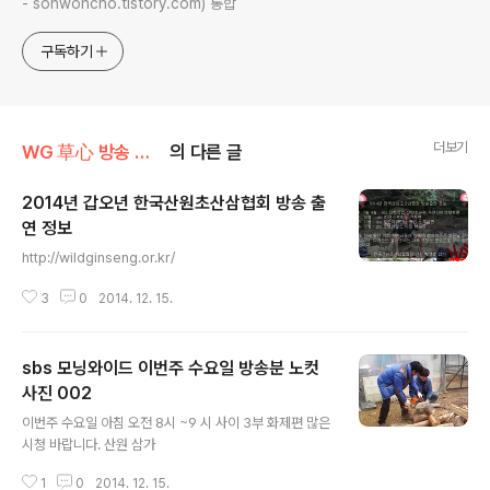
- sonwoncho.tistory.com) 통합
구독하기
더보기
WG 草心 방송 출연 기록 정보
의 다른 글
2014년 갑오년 한국산원초산삼협회 방송 출
연 정보
글 내용
http://wildginseng.or.kr/
3
0
2014. 12. 15.
sbs 모닝와이드 이번주 수요일 방송분 노컷
사진 002
글 내용
이번주 수요일 아침 오전 8시 ~9 시 사이 3부 화제편 많은
시청 바랍니다. 산원 삼가
1
0
2014. 12. 15.