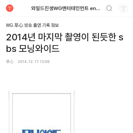
검색하기
와일드진생WG엔터테인먼트 entertainment
티스토리
WG 草心 방송 출연 기록 정보
2014년 마지막 촬영이 된듯한 s
bs 모닝와이드
草心
2014. 12. 17. 13:08