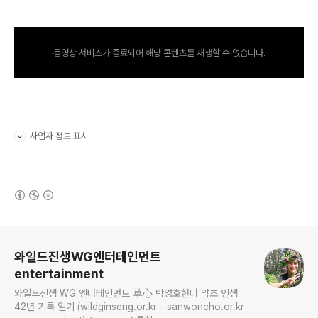
동영상 서비스가 종료되어 해당 콘텐츠를 재생할 수 없습니다.
사업자 정보 표시
펼치기/접기
(새창열림)
로그 정보
와일드진생WG엔터테인먼트
entertainment
와일드진생 WG 엔터테인먼트 草心 박영호헌터 약초 인생
42년 기록 일기 (wildginseng.or.kr - sanwoncho.or.kr